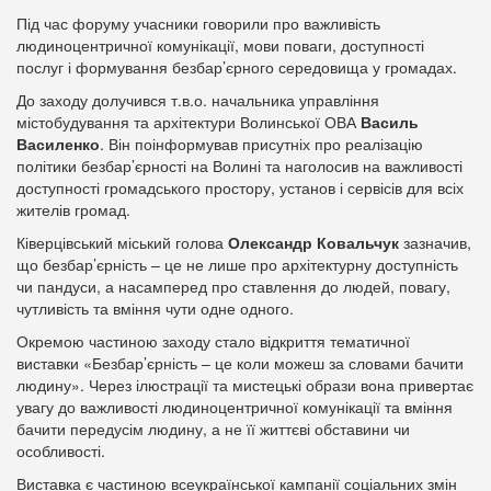
Під час форуму учасники говорили про важливість
людиноцентричної комунікації, мови поваги, доступності
послуг і формування безбар’єрного середовища у громадах.
До заходу долучився т.в.о. начальника управління
містобудування та архітектури Волинської ОВА
Василь
Василенко
. Він поінформував присутніх про реалізацію
політики безбар’єрності на Волині та наголосив на важливості
доступності громадського простору, установ і сервісів для всіх
жителів громад.
Ківерцівський міський голова
Олександр Ковальчук
зазначив,
що безбар’єрність – це не лише про архітектурну доступність
чи пандуси, а насамперед про ставлення до людей, повагу,
чутливість та вміння чути одне одного.
Окремою частиною заходу стало відкриття тематичної
виставки «Безбар’єрність – це коли можеш за словами бачити
людину». Через ілюстрації та мистецькі образи вона привертає
увагу до важливості людиноцентричної комунікації та вміння
бачити передусім людину, а не її життєві обставини чи
особливості.
Виставка є частиною всеукраїнської кампанії соціальних змін