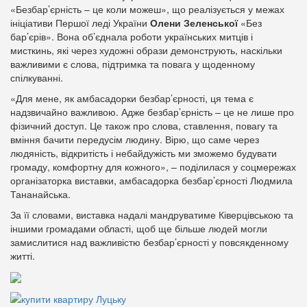
«Безбар’єрність – це коли можеш», що реалізується у межах
ініціативи Першої леді України
Олени Зеленської
«Без
бар’єрів». Вона об’єднала роботи українських митців і
мисткинь, які через художні образи демонструють, наскільки
важливими є слова, підтримка та повага у щоденному
спілкуванні.
«Для мене, як амбасадорки безбар’єрності, ця тема є
надзвичайно важливою. Адже безбар’єрність – це не лише про
фізичний доступ. Це також про слова, ставлення, повагу та
вміння бачити передусім людину. Вірю, що саме через
людяність, відкритість і небайдужість ми зможемо будувати
громаду, комфортну для кожного», – поділилася у соцмережах
організаторка виставки, амбасадорка безбар’єрності Людмила
Тананайська.
За її словами, виставка надалі мандруватиме Ківерцівською та
іншими громадами області, щоб ще більше людей могли
замислитися над важливістю безбар’єрності у повсякденному
житті.