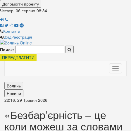
Допомогти проекту
Четвер, 06 серпня
08:35
Контакти
Вхід
Реєстрація
Поиск:
ПЕРЕДПЛАТИТИ
Toggle
navigati
Волинь
Новини
22:16, 29 Травня 2026
«Безбар’єрність – це
коли можеш за словами