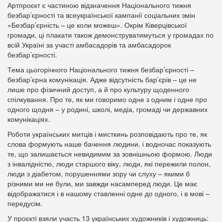
Артпроєкт є частиною відзначення Національного тижня
безбар’єрності та всеукраїнської кампанії соціальних змін
«Безбар’єрність – це коли можеш». Окрім Ківерцівської
громади, ці плакати також демонструватимуться у громадах по
всій Україні за участі амбасадорів та амбасадорок
безбар’єрності.
Тема цьогорічного Національного тижня безбар’єрності –
безбар’єрна комунікація. Адже відсутність бар’єрів – це не
лише про фізичний доступ, а й про культуру щоденного
спілкування. Про те, як ми говоримо одне з одним і одне про
одного щодня – у родині, школі, медіа, громаді чи державних
комунікаціях.
Роботи українських митців і мисткинь розповідають про те, як
слова формують наше бачення людини, і водночас показують
те, що залишається невидимим за зовнішньою формою. Люди
з інвалідністю, люди старшого віку, люди, які пережили полон,
люди з діабетом, порушеннями зору чи слуху – якими б
різними ми не були, ми завжди насамперед люди. Це має
відображатися і в нашому ставленні одне до одного, і в мові –
передусім.
У проєкті взяли участь 13 українських художників і художниць: