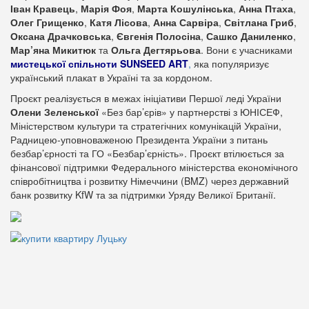
Іван Кравець
,
Марія Фоя
,
Марта Кошулінська
,
Анна Птаха
,
Олег Грищенко
,
Катя Лісова
,
Анна Сарвіра
,
Світлана Гриб
,
Оксана Драчковська
,
Євгенія Полосіна
,
Сашко Даниленко
,
Мар’яна Микитюк
та
Ольга Дегтярьова
. Вони є учасниками
мистецької спільноти SUNSEED ART
,
яка популяризує
український плакат в Україні та за кордоном.
Проєкт реалізується в межах ініціативи Першої леді України
Олени Зеленської
«Без бар’єрів» у партнерстві з ЮНІСЕФ,
Міністерством культури та стратегічних комунікацій України,
Радницею-уповноваженою Президента України з питань
безбар’єрності та ГО «Безбар’єрність». Проєкт втілюється за
фінансової підтримки Федерального міністерства економічного
співробітництва і розвитку Німеччини (BMZ) через державний
банк розвитку KfW та за підтримки Уряду Великої Британії.