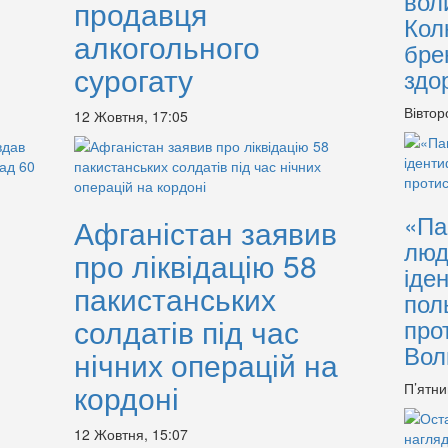
вол
продавця
Кол
алкогольного
бре
сурогату
здо
Вівтор
12 Жовтня, 17:05
«Па
Афганістан заявив
люд
про ліквідацію 58
іде
пакистанських
пол
солдатів під час
про
Вол
нічних операцій на
кордоні
П’ятни
12 Жовтня, 15:07