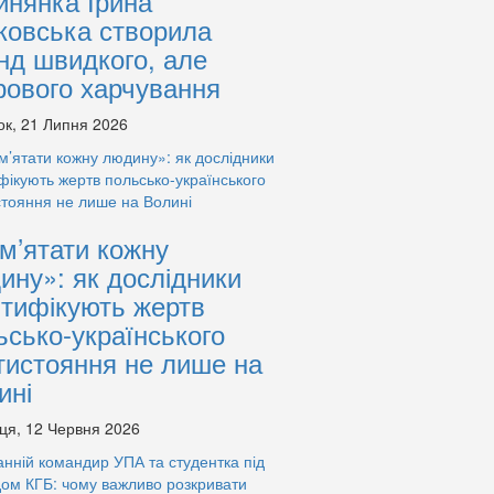
инянка Ірина
ковська створила
нд швидкого, але
рового харчування
ок, 21 Липня 2026
м’ятати кожну
ину»: як дослідники
нтифікують жертв
ьсько-українського
тистояння не лише на
ині
ця, 12 Червня 2026