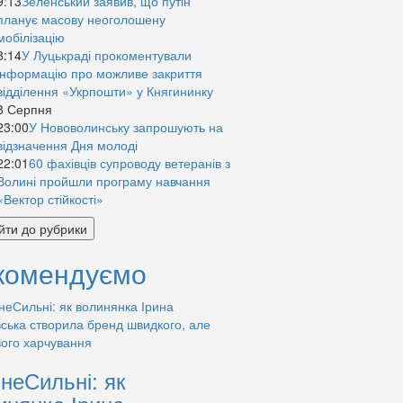
9:13
Зеленський заявив, що путін
планує масову неоголошену
мобілізацію
8:14
У Луцькраді прокоментували
інформацію про можливе закриття
відділення «Укрпошти» у Княгининку
8 Серпня
23:00
У Нововолинську запрошують на
відзначення Дня молоді
22:01
60 фахівців супроводу ветеранів з
Волині пройшли програму навчання
«Вектор стійкості»
йти до рубрики
комендуємо
знеСильні: як