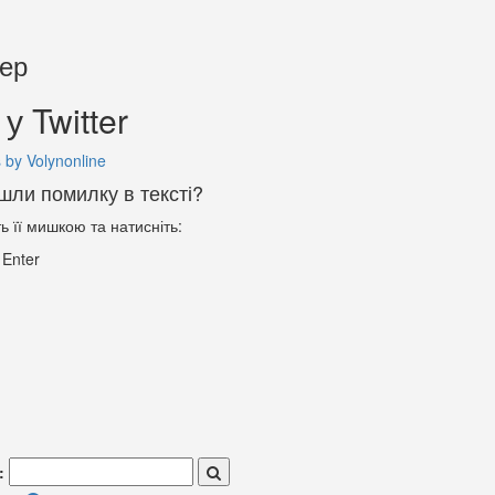
тер
у Twitter
 by Volynonline
шли помилку в тексті?
ть її мишкою та натисніть:
+
Enter
: