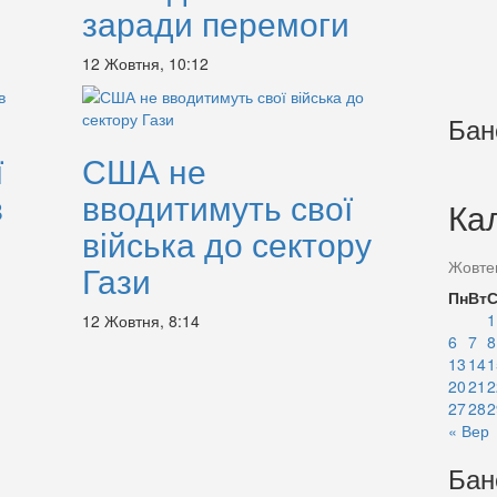
заради перемоги
12 Жовтня, 10:12
Бан
ї
США не
в
вводитимуть свої
Ка
війська до сектору
Жовте
Гази
Пн
Вт
1
12 Жовтня, 8:14
6
7
8
13
14
1
20
21
2
27
28
2
« Вер
Бан