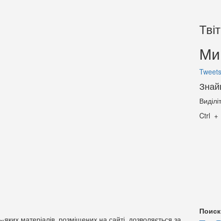
Тві
Ми 
Tweets
Знай
Виділі
Ctrl
Поиск
-яких матеріалів, розміщених на сайті, дозволяється за