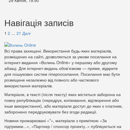
29 Квітня, 19:50
Навігація записів
1
2
…
21
Далі
Всі права захищені. Використання будь-яких матеріалів,
розміщених на сайті, дозволяється за умови посилання на
інтернет-видання «Волинь Online» у першому або другому
абзаці. Для інтернет-видань обов’язкове — пряме, відкрите
для пошукових систем гіперпосилання. Посилання має бути
розміщене незалежно від повного або часткового
використання матеріалів.
Матеріали, в тексті (після тексту) яких міститься заборона на
повну републікацію (передрук, копіювання, відтворення або
інше використання), або матеріали доступ до яких є платним,
заборонено передруковувати без згоди редакції.
Новини промарковані «*», матеріали з приміткою «За
підтримки...», «Партнер / спонсор проекту..» публікуються на