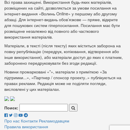
Всі права захищені. Використання будь-яких матеріалів,
розміщених на сайті, дозволяється за умови посилання на
інтернет-видання «Волинь Online» у першому або другому
абзаці. Для інтернет-видань обов’язкове — пряме, відкрите
для пошукових систем гіперпосилання. Посилання має бути
розміщене незалежно від повного або часткового
використання матеріалів.
Матеріали, в тексті (після тексту) яких міститься заборона на
повну републікацію (передрук, копіювання, відтворення або
інше використання), або матеріали доступ до яких є платним,
заборонено передруковувати без згоди редакції.
Новини промарковані «*», матеріали з приміткою «За
підтримки...», «Партнер / спонсор проекту..» публікуються на
правах реклами. Редакція може не поділяти погляди,
висловлені у цих матеріалах.
Поиск:
Про нас
Контакти
Рекламодавцям
Правила використання