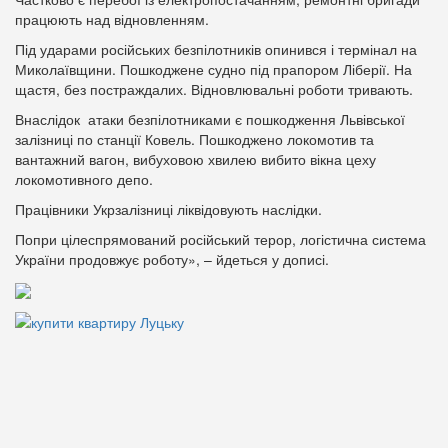
працюють над відновленням.
Під ударами російських безпілотників опинився і термінал на
Миколаївщини. Пошкоджене судно під прапором Ліберії. На
щастя, без постраждалих. Відновлювальні роботи тривають.
Внаслідок атаки безпілотниками є пошкодження Львівської
залізниці по станції Ковель. Пошкоджено локомотив та
вантажний вагон, вибуховою хвилею вибито вікна цеху
локомотивного депо.
Працівники Укрзалізниці ліквідовують наслідки.
Попри цілеспрямований російський терор, логістична система
України продовжує роботу», – йдеться у дописі.