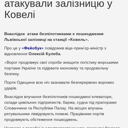
атакували залізницю у
Ковелі
Внаслідок атаки безпілотниками є пошкодження
Львівської залізниці на станції «Ковель».
Про це у
«Фейсбук»
повідомив віце-прем’єр-міністр з
відновлення
Олексій Кулеба
.
«Ворог продовжує свої спроби знищити логістику морськими
портами України та підірвати економіку та продовольчу
безпеку.
Порти Одещини всю ніч зазнавали безперервних ворожих
ударів.
Внаслідок влучання безпілотників пошкоджені елеватори,
склади цивільних підприємств, баржа, судна під прапорами
Словаччини та Республіки Палау. На місцях влучань
рятувальники ліквідовують пожежі. Працівники портів
продовжують обстеження пошкоджень.
Частково є перебої із електропостачанням, ремонтні бригади