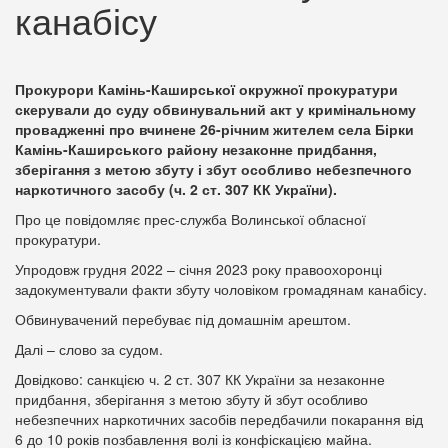
канабісу
Прокурори Камінь-Каширської окружної прокуратури
скерували до суду обвинувальний акт у кримінальному
провадженні про вчинене 26-річним жителем села Бірки
Камінь-Каширського району незаконне придбання,
зберігання з метою збуту і збут особливо небезпечного
наркотичного засобу (ч. 2 ст. 307 КК України).
Про це повідомляє прес-служба Волинської обласної
прокуратури.
Упродовж грудня 2022 – січня 2023 року правоохоронці
задокументували факти збуту чоловіком громадянам канабісу.
Обвинувачений перебуває під домашнім арештом.
Далі – слово за судом.
Довідково: санкцією ч. 2 ст. 307 КК України за незаконне
придбання, зберігання з метою збуту й збут особливо
небезпечних наркотичних засобів передбачили покарання від
6 до 10 років позбавлення волі із конфіскацією майна.