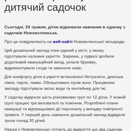
дитячий садочок
Сьогодні, 24 травня, дітки відновили навчання в одному з
садочків Нововолинська.
Про це повідомляють на
веб-сайті
Нововолинської міськради.
Цей дошкільний заклад поки єдиний у місті, у якому
підготували належне укриття. Зокрема, у підвалі зробили
додатковий евакуаційний вихід, уклали бруківку,
відремонтували сходи та замінили навіс.
Для комфорту діток в укритті встановлені біотуалети, декілька
ліжок, парти, лавки. Облаштовано ігрові зони. Працівники
закладу підготували запас води та контейнер для їжі.
У садочку відкрили шість різновікових груп по 12 діток. У кожній
групі працює три вихователі та помічник. Розроблені плани
евакуації та відпрацьовані дії персоналу у випадку повітряної
тривоги. У перший день навчання дошкільний заклад відвідали
трохи понад 30 дітей.
Наразі у Нововолинську готують до відкриття ще два садочки.