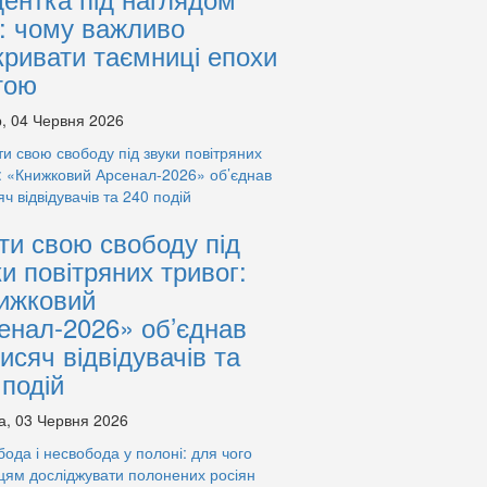
: чому важливо
кривати таємниці епохи
тою
, 04 Червня 2026
ти свою свободу під
ки повітряних тривог:
ижковий
енал-2026» об’єднав
тисяч відвідувачів та
 подій
а, 03 Червня 2026