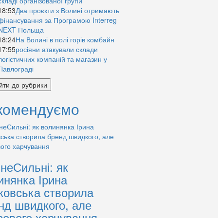
складі організованої групи
18:53
Два проєкти з Волині отримають
фінансування за Програмою Interreg
NEXT Польща
18:24
На Волині в полі горів комбайн
17:55
росіяни атакували склади
логістичних компаній та магазин у
Павлограді
йти до рубрики
комендуємо
знеСильні: як
инянка Ірина
ковська створила
нд швидкого, але
рового харчування