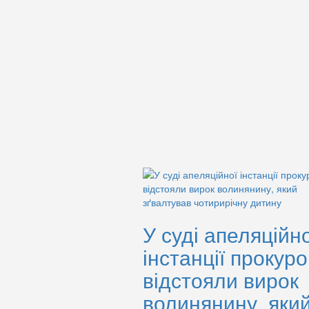
У суді апеляційно
інстанції прокур
відстояли вирок
волинянину, яки