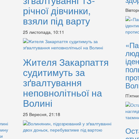
зґвалтуванні 13-
річної дівчинки,
Вівтор
взяли під варту
25 листопада, 10:11
«Па
люд
Жителя Закарпаття
іде
пол
судитимуть за
про
зґвалтування
Вол
неповнолітньої на
П’ятни
Волині
25 Вересня, 21:18
Ост
сту