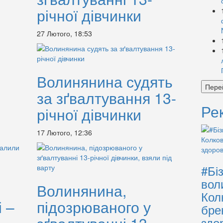
річної дівчинки
27 Лютого, 18:53
Волинянина судять
Пере
за зґвалтування 13-
Ре
річної дівчинки
17 Лютого, 12:36
#Бі
вол
Волинянина,
Кол
 –
підозрюваного у
бре
здо