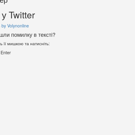
у Twitter
 by Volynonline
шли помилку в тексті?
ть її мишкою та натисніть:
+
Enter