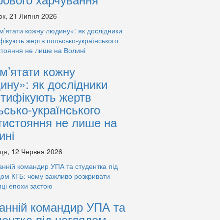
ок, 21 Липня 2026
м’ятати кожну
ину»: як дослідники
нтифікують жертв
ьсько-українського
тистояння не лише на
ині
ця, 12 Червня 2026
анній командир УПА та
дентка під наглядом