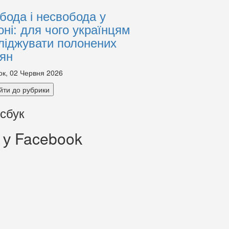
бода і несвобода у
оні: для чого українцям
ліджувати полонених
іян
ок, 02 Червня 2026
йти до рубрики
сбук
 у Facebook