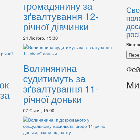
громадянину за
Сво
зґвалтування 12-
пол
річної дівчинки
дос
рос
24 Лютого, 15:30
Вівтор
Пере
Волинянина
Фей
судитимуть за
ок
Ми
зґвалтування 11-
за
річної доньки
07 Січня, 15:00