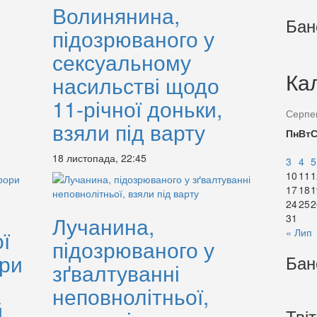
Волинянина,
Бан
підозрюваного у
сексуальному
Ка
насильстві щодо
11-річної доньки,
Серпе
взяли під варту
Пн
Вт
18 листопада, 22:45
3
4
5
10
11
1
17
18
1
24
25
2
Лучанина,
31
ї
« Лип
підозрюваного у
ори
Бан
зґвалтуванні
неповнолітньої,
й
Тві