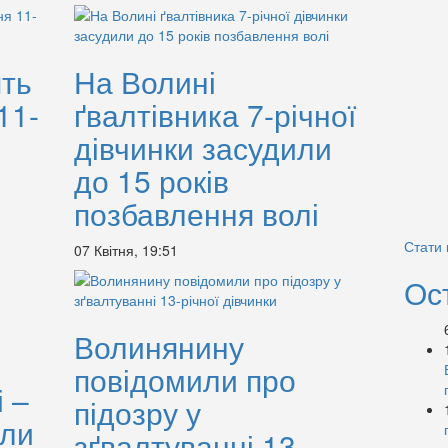
ть
На Волині
11-
ґвалтівника 7-річної
дівчинки засудили
до 15 років
позбавлення волі
Стати
07 Квітня, 19:51
Ос
Волинянину
повідомили про
 –
підозру у
или
зґвалтуванні 13-