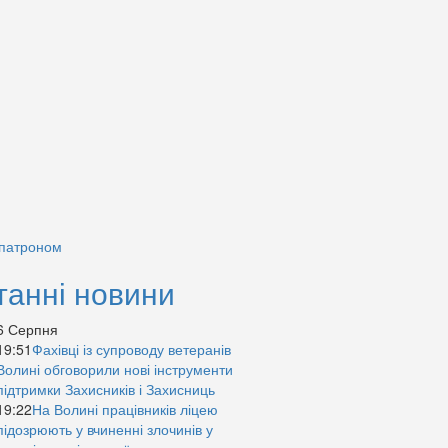
 патроном
танні новини
6 Серпня
19:51
Фахівці із супроводу ветеранів
Волині обговорили нові інструменти
підтримки Захисників і Захисниць
19:22
На Волині працівників ліцею
підозрюють у вчиненні злочинів у