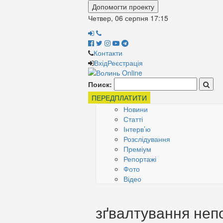
Допомогти проекту
Четвер, 06 серпня
17:15
Контакти
Вхід
Реєстрація
Поиск:
ПЕРЕДПЛАТИТИ
Новини
Статті
Інтерв’ю
Розслідування
Преміум
Репортажі
Фото
Відео
зґвалтування непо