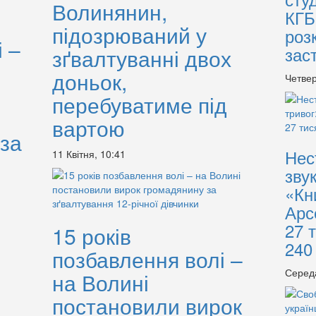
Волинянин,
КГБ
підозрюваний у
роз
 –
зас
зґвалтуванні двох
доньок,
Четвер
перебуватиме під
вартою
за
Нес
11 Квітня, 10:41
зву
«Кн
Арс
27 
15 років
240
позбавлення волі –
Серед
на Волині
постановили вирок