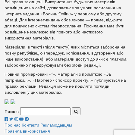
Всі права захищені. Використання будь-яких матеріалів,
розміщених на сайті, дозволяється за умови посилання на
інтернет-видання «Волинь Online» у першому або другому
абзаці. Для інтернет-видань обов’язкове — пряме, відкрите
для пошукових систем гіперпосилання. Посилання має бути
розміщене незалежно від повного або часткового
використання матеріалів.
Матеріали, в тексті (після тексту) яких міститься заборона на
повну републікацію (передрук, копіювання, відтворення або
інше використання), або матеріали доступ до яких є платним,
заборонено передруковувати без згоди редакції.
Новини промарковані «*», матеріали з приміткою «За
підтримки...», «Партнер / спонсор проекту..» публікуються на
правах реклами. Редакція може не поділяти погляди,
висловлені у цих матеріалах.
Поиск:
Про нас
Контакти
Рекламодавцям
Правила використання