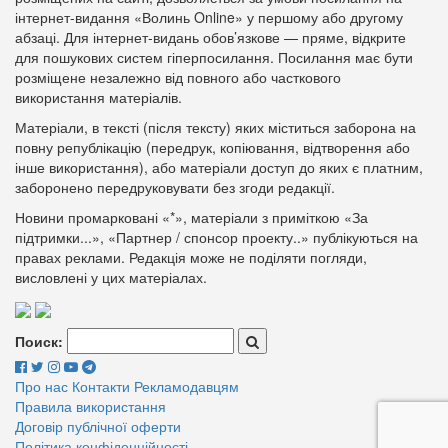
інтернет-видання «Волинь Online» у першому або другому
абзаці. Для інтернет-видань обов’язкове — пряме, відкрите
для пошукових систем гіперпосилання. Посилання має бути
розміщене незалежно від повного або часткового
використання матеріалів.
Матеріали, в тексті (після тексту) яких міститься заборона на
повну републікацію (передрук, копіювання, відтворення або
інше використання), або матеріали доступ до яких є платним,
заборонено передруковувати без згоди редакції.
Новини промарковані «*», матеріали з приміткою «За
підтримки...», «Партнер / спонсор проекту..» публікуються на
правах реклами. Редакція може не поділяти погляди,
висловлені у цих матеріалах.
Поиск:
Про нас
Контакти
Рекламодавцям
Правила використання
Договір публічної оферти
Політика конфіденційності