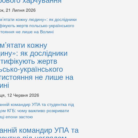
ок, 21 Липня 2026
м’ятати кожну
ину»: як дослідники
нтифікують жертв
ьсько-українського
тистояння не лише на
ині
ця, 12 Червня 2026
анній командир УПА та
дентка під наглядом