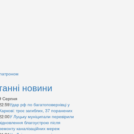
 патроном
танні новини
9 Серпня
22:59
Удар рф по багатоповерхівці у
Харкові: троє загиблих, 37 поранених
22:00
У Луцьку муніципали перевірили
відновлення благоустрою після
ремонту каналізаційних мереж