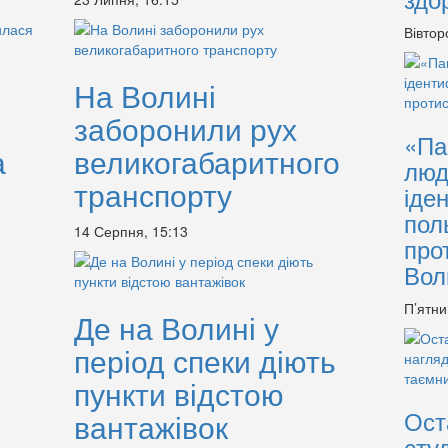
Вівтор
На Волині
заборонили рух
«Па
а
великогабаритного
люд
транспорту
іде
пол
14 Серпня, 15:13
про
Вол
П’ятни
Де на Волині у
період спеки діють
пункти відстою
Ост
вантажівок
сту