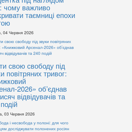
: чому важливо
кривати таємниці епохи
тою
, 04 Червня 2026
ти свою свободу під
ки повітряних тривог:
ижковий
енал-2026» об’єднав
тисяч відвідувачів та
 подій
а, 03 Червня 2026