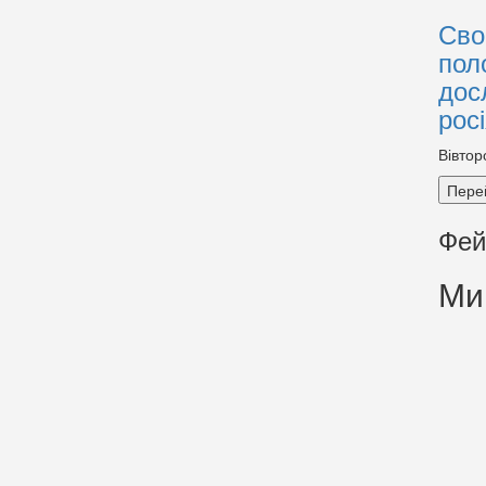
Сво
пол
дос
рос
Вівтор
Пере
Фей
Ми