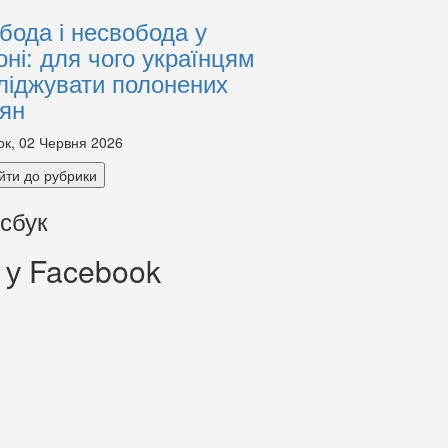
бода і несвобода у
оні: для чого українцям
ліджувати полонених
іян
ок, 02 Червня 2026
йти до рубрики
сбук
 у Facebook