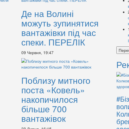
Де на Волині
»
можуть зупинятися
вантажівки під час
спеки. ПЕРЕЛІК
Пере
09 Червня, 19:47
Ре
Поблизу митного
поста «Ковель»
накопичилося
#Бі
вол
більше 700
Кол
вантажівок
бре
здо
23 Липня, 16:15