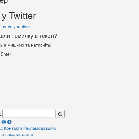
у Twitter
 by Volynonline
шли помилку в тексті?
ть її мишкою та натисніть:
+
Enter
:
ас
Контакти
Рекламодавцям
ла використання