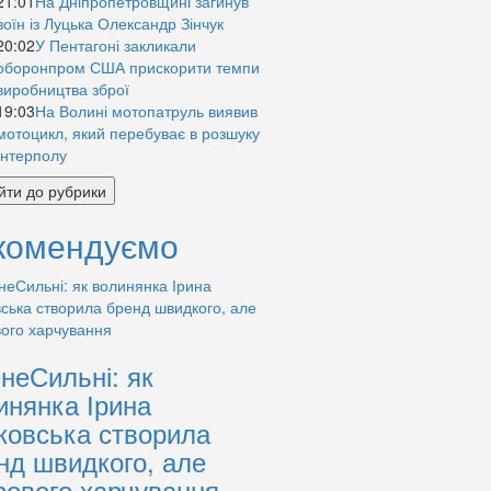
21:01
На Дніпропетровщині загинув
воїн із Луцька Олександр Зінчук
20:02
У Пентагоні закликали
оборонпром США прискорити темпи
виробництва зброї
19:03
На Волині мотопатруль виявив
мотоцикл, який перебуває в розшуку
Інтерполу
йти до рубрики
комендуємо
знеСильні: як
инянка Ірина
ковська створила
нд швидкого, але
рового харчування