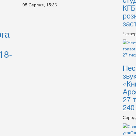
05 Серпня, 15:36
КГБ
роз
зас
рга
Четвер
18-
Нес
зву
«Кн
Арс
27 
240
Серед