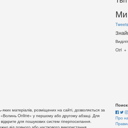
Ми 
Tweets
Знай
Виділі
Ctrl
Поиск
-яких матеріалів, розміщених на сайті, дозволяється за
 «Волинь Online» у першому або другому абзаці. Для
Про н
 відкрите для пошукових систем гіперпосилання.
Прави
жно від повного або часткового використання