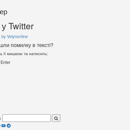
тер
у Twitter
 by Volynonline
шли помилку в тексті?
ть її мишкою та натисніть:
+
Enter
: