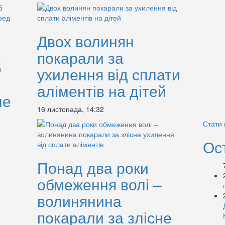
Двох волинян
покарали за
5
ухилення від сплати
аліментів на дітей
не
16 листопада, 14:32
Стати
Ос
Понад два роки
обмеження волі –
волинянина
покарали за злісне