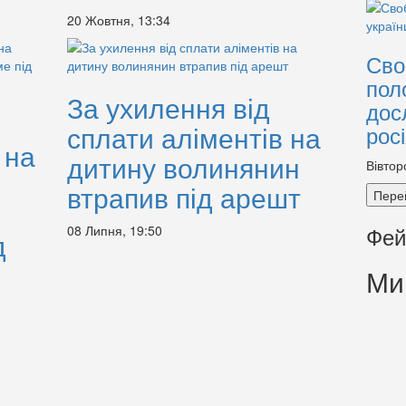
20 Жовтня, 13:34
Сво
пол
За ухилення від
дос
сплати аліментів на
рос
 на
дитину волинянин
Вівтор
втрапив під арешт
Пере
Фей
08 Липня, 19:50
д
Ми