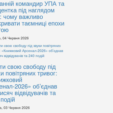
анній командир УПА та
дентка під наглядом
: чому важливо
кривати таємниці епохи
тою
, 04 Червня 2026
ти свою свободу під
ки повітряних тривог:
ижковий
енал-2026» об’єднав
тисяч відвідувачів та
 подій
а, 03 Червня 2026