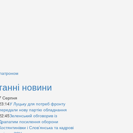
 патроном
танні новини
7 Серпня
23:14
У Луцьку для потреб фронту
передали нову партію обладнання
22:45
Зеленський обговорив із
Драпатим посилення оборони
Костянтинівки і Слов’янська та кадрові