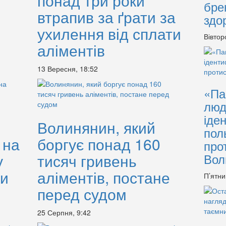
понад три роки
бре
втрапив за ґрати за
здо
ухилення від сплати
Вівтор
аліментів
13 Вересня, 18:52
«Па
люд
іде
Волинянин, який
пол
 на
боргує понад 160
про
у
тисяч гривень
Вол
ки
аліментів, постане
П’ятни
перед судом
25 Серпня, 9:42