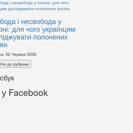
бода і несвобода у
оні: для чого українцям
ліджувати полонених
іян
ок, 02 Червня 2026
йти до рубрики
сбук
 у Facebook