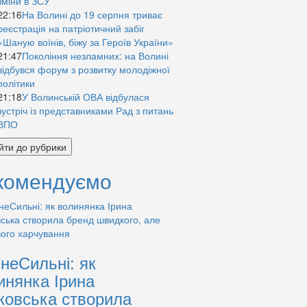
зміни в ЗСУ
22:16
На Волині до 19 серпня триває
реєстрація на патріотичний забіг
«Шаную воїнів, біжу за Героїв України»
21:47
Покоління незламних: на Волині
відбувся форум з розвитку молодіжної
політики
21:18
У Волинській ОВА відбулася
зустріч із представниками Рад з питань
ВПО
йти до рубрики
комендуємо
знеСильні: як
инянка Ірина
ковська створила