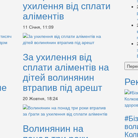
ухилення від сплати
аліментів
11 Січня, 11:09
За ухилення від
сплати аліментів на
Пере
дітей волинянин
Ре
не
втрапив під арешт
20 Жовтня, 18:24
#Бі
вол
Волинянин на
Кол