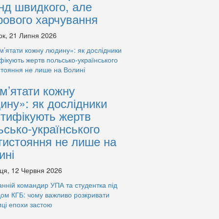
нд швидкого, але
рового харчування
ок, 21 Липня 2026
м’ятати кожну
ину»: як дослідники
нтифікують жертв
ьсько-українського
тистояння не лише на
ині
ця, 12 Червня 2026