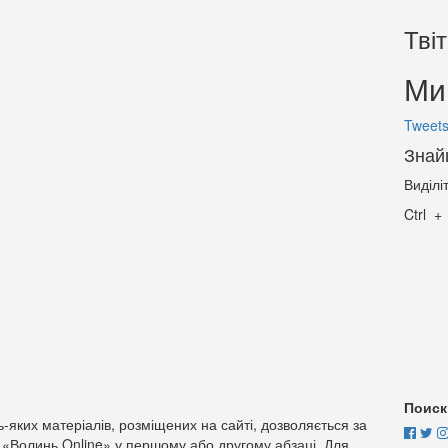
Тві
Ми 
Tweets
Знай
Виділі
Ctrl
Поиск
-яких матеріалів, розміщених на сайті, дозволяється за
 «Волинь Online» у першому або другому абзаці. Для