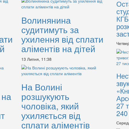
Ост
сту
КГБ
Волинянина
роз
судитимуть за
зас
ати
ухилення від сплати
Четвер
ей
аліментів на дітей
13 Липня, 11:38
Нес
зву
На Волині
«Кн
 на
розшукують
Арс
чоловіка, який
27 
240
шт
ухиляється від
сплати аліментів
Серед