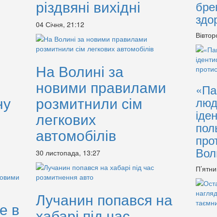
різдвяні вихідні
бре
здо
04 Січня, 21:12
Вівтор
На Волині за
новими правилами
«Па
ну
розмитнили сім
люд
іде
легкових
пол
автомобілів
про
Вол
30 листопада, 13:27
П’ятни
Лучанин попався на
е в
хабарі під час