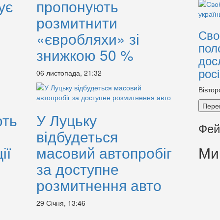
ує
пропонують
розмитнити
Сво
«євробляхи» зі
пол
знижкою 50 %
дос
рос
06 листопада, 21:32
Вівтор
Пере
ють
У Луцьку
Фей
відбудеться
ії
масовий автопробіг
Ми
за доступне
розмитнення авто
29 Січня, 13:46