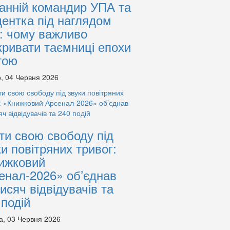
анній командир УПА та
дентка під наглядом
: чому важливо
кривати таємниці епохи
тою
, 04 Червня 2026
ти свою свободу під
ки повітряних тривог:
ижковий
енал-2026» об’єднав
тисяч відвідувачів та
 подій
а, 03 Червня 2026