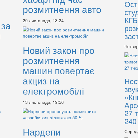
Ост
розмитнення авто
сту
КГБ
20 листопада, 13:24
 за
роз
и
зас
Четвер
Новий закон про
розмитнення
машин повертає
акциз на
Нес
зву
електромобілі
«Кн
13 листопада, 19:56
Арс
27 
240
Нардепи
Серед