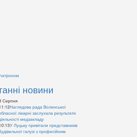
 патроном
танні новини
8 Серпня
11:12
Наглядова рада Волинської
обласної лікарні заслухала результати
діяльності медзакладу
10:13
У Луцьку привітали представників
будівельної галузі з професійним