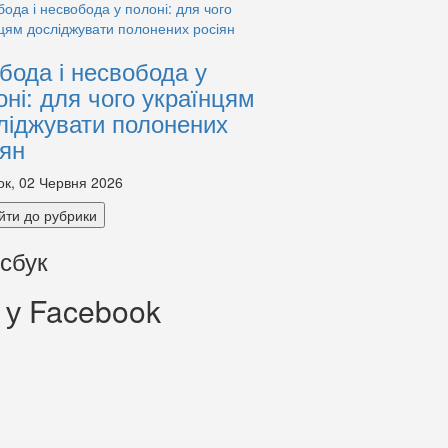
бода і несвобода у
оні: для чого українцям
ліджувати полонених
іян
ок, 02 Червня 2026
йти до рубрики
сбук
 у Facebook