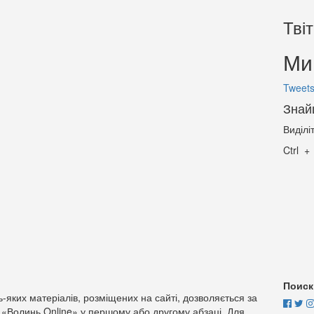
Тві
Ми 
Tweets
Знай
Виділі
Ctrl
Поиск
-яких матеріалів, розміщених на сайті, дозволяється за
 «Волинь Online» у першому або другому абзаці. Для