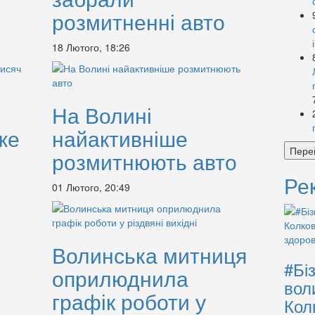
розмитненні авто
18 Лютого, 18:26
На Волині
же
найактивніше
Пере
розмитнюють авто
Ре
01 Лютого, 20:49
Волинська митниця
#Бі
оприлюднила
вол
графік роботи у
Кол