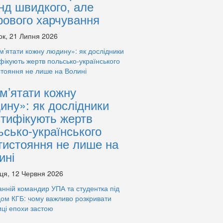
нд швидкого, але
рового харчування
ок, 21 Липня 2026
м’ятати кожну
ину»: як дослідники
нтифікують жертв
ьсько-українського
тистояння не лише на
ині
ця, 12 Червня 2026