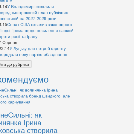
святом
9:14
У Володимирі схвалили
середньостроковий план публічних
інвестицій на 2027-2029 роки
8:15
Сенат США схвалив законопроєкт
Ліндсі Грема щодо посилення санкцій
проти росії та Ірану
7 Серпня
23:14
У Луцьку для потреб фронту
передали нову партію обладнання
йти до рубрики
комендуємо
знеСильні: як
инянка Ірина
ковська створила