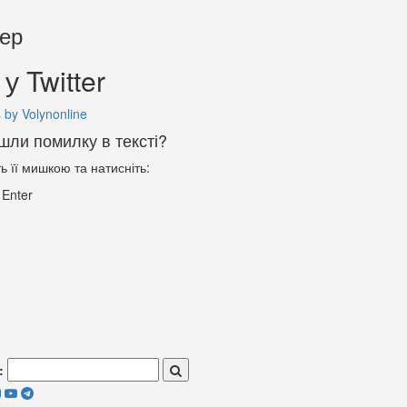
тер
у Twitter
 by Volynonline
шли помилку в тексті?
ть її мишкою та натисніть:
+
Enter
: