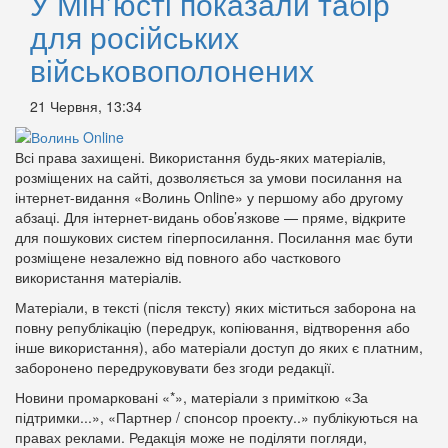
У Мін’юсті показали табір
для російських
військовополонених
21 Червня, 13:34
Всі права захищені. Використання будь-яких матеріалів,
розміщених на сайті, дозволяється за умови посилання на
інтернет-видання «Волинь Online» у першому або другому
абзаці. Для інтернет-видань обов’язкове — пряме, відкрите
для пошукових систем гіперпосилання. Посилання має бути
розміщене незалежно від повного або часткового
використання матеріалів.
Матеріали, в тексті (після тексту) яких міститься заборона на
повну републікацію (передрук, копіювання, відтворення або
інше використання), або матеріали доступ до яких є платним,
заборонено передруковувати без згоди редакції.
Новини промарковані «*», матеріали з приміткою «За
підтримки...», «Партнер / спонсор проекту..» публікуються на
правах реклами. Редакція може не поділяти погляди,