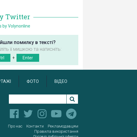
у Twitter
 by Volynonline
йшли помилку в тексті?
іліть її мишкою та натисніть:
trl
+
Enter
РТАЖІ
ФОТО
ВІДЕО
Про нас
Контакти
Рекламодавцям
Правила використання
Договір публічної оферти