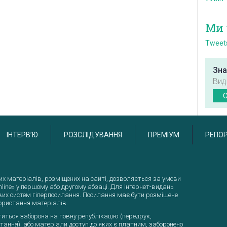
Ми 
Tweets
Зна
Вид
C
ІНТЕРВ’Ю
РОЗСЛІДУВАННЯ
ПРЕМІУМ
РЕПО
их матеріалів, розміщених на сайті, дозволяється за умови
line» у першому або другому абзаці. Для інтернет-видань
вих систем гіперпосилання. Посилання має бути розміщене
ористання матеріалів.
іститься заборона на повну републікацію (передрук,
тання), або матеріали доступ до яких є платним, заборонено