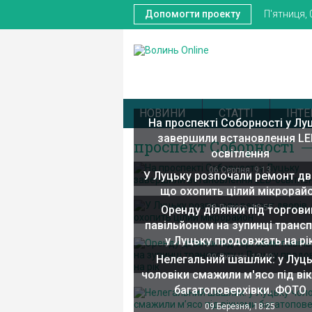
Допомогти проекту
П'ятниця, 
НОВИНИ
СТАТТІ
ІНТЕ
На проспекті Соборності у Лу
завершили встановлення LE
проспект Соборності
освітлення
06 Серпня, 9:13
У Луцьку розпочали ремонт дв
що охопить цілий мікрорай
28 Лютого, 18:55
Оренду ділянки під торгов
павільйоном на зупинці транс
у Луцьку продовжать на рі
20 Лютого, 12:40
Нелегальний шашлик: у Луц
чоловіки смажили м'ясо під ві
багатоповерхівки. ФОТО
09 Березня, 18:25