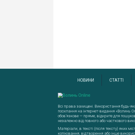
НОВИНИ
СТАТТІ
Всі права захищені. Використання будь-як
посилання на інтернет-видання «Волинь On
обов’язкове — пряме, відкрите для пошуко
незалежно від повного або часткового вик
Матеріали, в тексті (після тексту) яких м
копіювання, відтворення або інше викорис