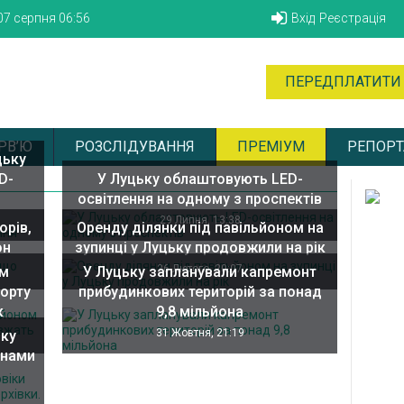
07 серпня
06:56
Вхід
Реєстрація
ПЕРЕДПЛАТИТИ
РВ’Ю
РОЗСЛІДУВАННЯ
ПРЕМІУМ
РЕПОРТ
цьку
D-
У Луцьку облаштовують LED-
освітлення на одному з проспектів
29 Липня, 13:38
орів,
Оренду ділянки під павільйоном на
он
зупинці у Луцьку продовжили на рік
26 Лютого, 20:07
им
У Луцьку запланували капремонт
порту
прибудинкових територій за понад
к
9,8 мільйона
31 Жовтня, 21:19
ьку
кнами