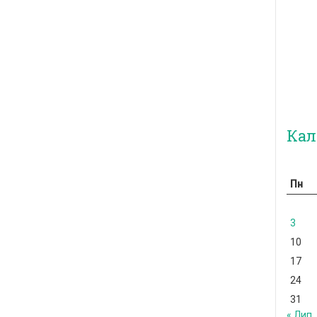
Кал
Пн
3
10
17
24
31
« Лип