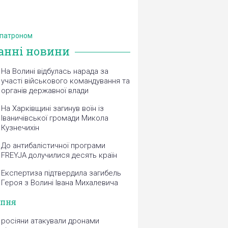
 патроном
анні новини
На Волині відбулась нарада за
участі військового командування та
органів державної влади
На Харківщині загинув воїн із
Іваничівської громади Микола
Кузнечихін
До антибалістичної програми
FREYJA долучилися десять країн
Експертиза підтвердила загибель
Героя з Волині Івана Михалевича
рпня
росіяни атакували дронами