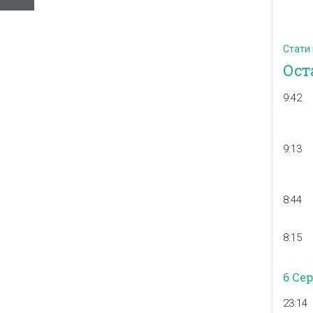
Стати
Ост
9:42
9:13
8:44
8:15
6 Се
23:14