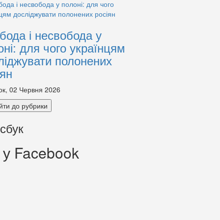
бода і несвобода у
оні: для чого українцям
ліджувати полонених
іян
ок, 02 Червня 2026
йти до рубрики
сбук
 у Facebook