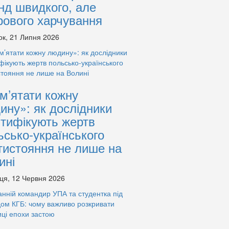
нд швидкого, але
рового харчування
ок, 21 Липня 2026
м’ятати кожну
ину»: як дослідники
нтифікують жертв
ьсько-українського
тистояння не лише на
ині
ця, 12 Червня 2026