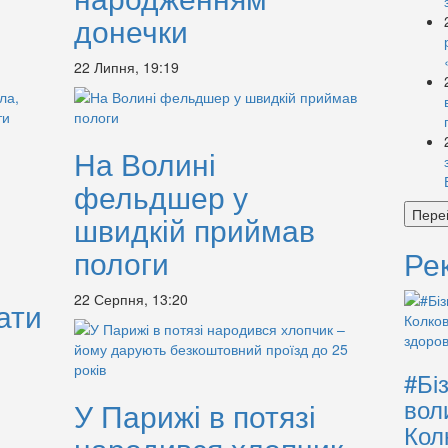
донечки
22 Липня, 19:19
На Волині
фельдшер у
Пере
швидкій приймав
пологи
Ре
22 Серпня, 13:20
ати
#Бі
вол
У Парижі в потязі
Кол