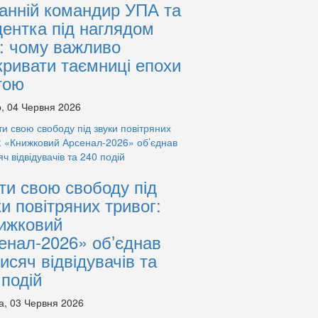
анній командир УПА та
дентка під наглядом
: чому важливо
кривати таємниці епохи
тою
, 04 Червня 2026
ти свою свободу під
ки повітряних тривог:
ижковий
енал-2026» об’єднав
тисяч відвідувачів та
 подій
а, 03 Червня 2026