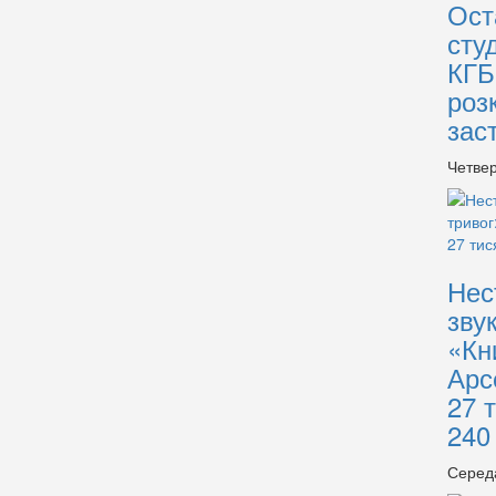
Ост
сту
КГБ
роз
зас
Четвер
Нес
зву
«Кн
Арс
27 
240
Серед