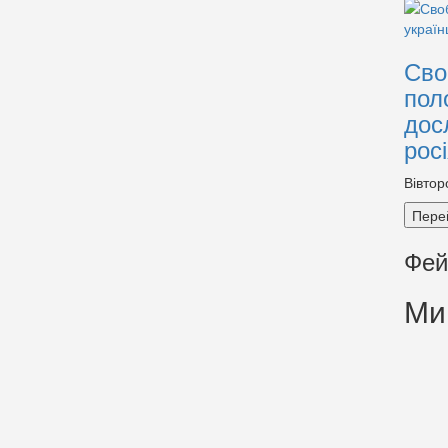
Сво
пол
дос
рос
Вівтор
Пере
Фей
Ми