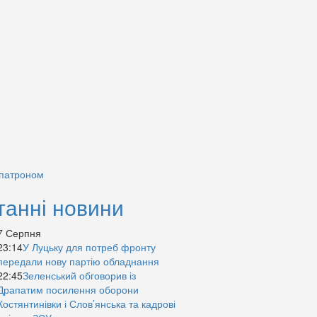
 патроном
танні новини
7 Серпня
23:14
У Луцьку для потреб фронту
передали нову партію обладнання
22:45
Зеленський обговорив із
Драпатим посилення оборони
Костянтинівки і Слов’янська та кадрові