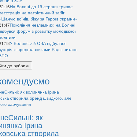
зміни в ЗСУ
22:16
На Волині до 19 серпня триває
реєстрація на патріотичний забіг
«Шаную воїнів, біжу за Героїв України»
21:47
Покоління незламних: на Волині
відбувся форум з розвитку молодіжної
політики
21:18
У Волинській ОВА відбулася
зустріч із представниками Рад з питань
ВПО
йти до рубрики
комендуємо
знеСильні: як
инянка Ірина
ковська створила