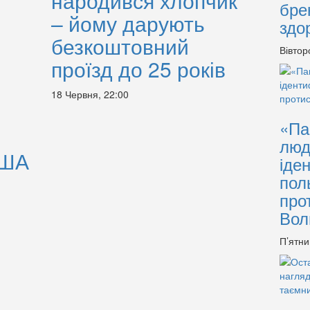
народився хлопчик
бре
– йому дарують
здо
безкоштовний
Вівтор
проїзд до 25 років
18 Червня, 22:00
«Па
люд
США
іде
пол
про
Вол
П’ятни