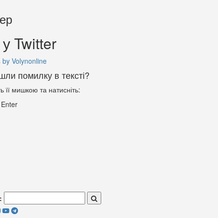
тер
у Twitter
 by Volynonline
шли помилку в тексті?
ть її мишкою та натисніть:
+
Enter
: