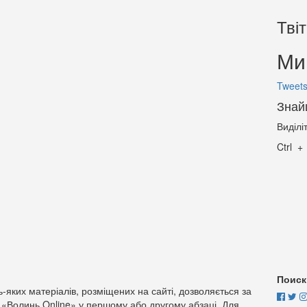
Тві
Ми 
Tweets
Знай
Виділі
Ctrl
Поиск
-яких матеріалів, розміщених на сайті, дозволяється за
 «Волинь Online» у першому або другому абзаці. Для