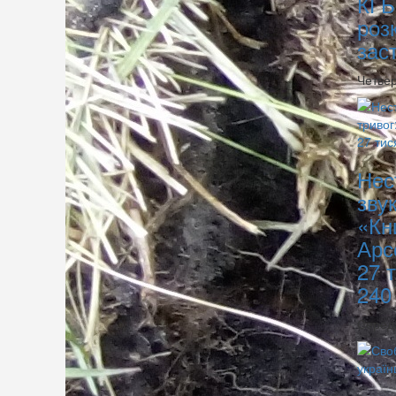
КГБ
роз
зас
Четвер
Нес
зву
«Кн
Арс
27 
240
Серед