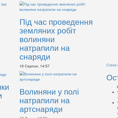
Під час проведення
земляних робіт
волиняни
в
натрапили на
снаряди
Стати
16 Серпня, 14:57
Ос
ики
Волиняни у полі
и
натрапили на
артснаряди