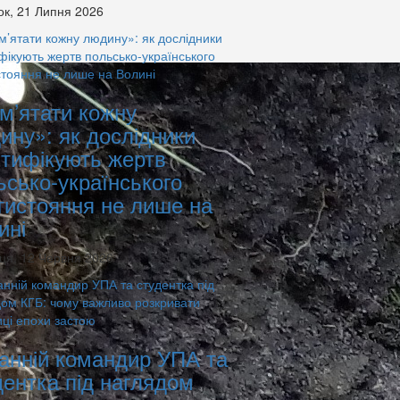
ок, 21 Липня 2026
м’ятати кожну
ину»: як дослідники
нтифікують жертв
ьсько-українського
тистояння не лише на
ині
ця, 12 Червня 2026
анній командир УПА та
дентка під наглядом