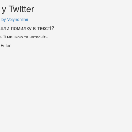
у Twitter
 by Volynonline
шли помилку в тексті?
ть її мишкою та натисніть:
+
Enter