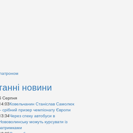
 патроном
танні новини
6 Серпня
14:03
Ковельчанин Станіслав Самолюк
– срібний призер чемпіонату Європи
13:34
Через спеку автобуси в
Нововолинську можуть курсувати із
затримками