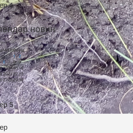
ер 4
лендар новин
нь 2026
Ср
Чт
Пт
Сб
Нд
1
2
6
7
8
9
2
13
14
15
16
9
20
21
22
23
6
27
28
29
30
ер 5
тер