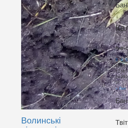
Бан
Ка
Серпе
Пн
Вт
3
4
5
10
11
1
17
18
1
24
25
2
31
« Лип
Бан
Волинські
Тві