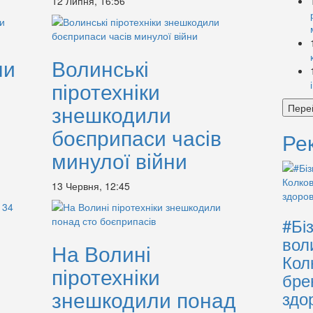
12 Липня, 16:56
ли
Волинські
піротехніки
знешкодили
Пере
боєприпаси часів
Ре
минулої війни
13 Червня, 12:45
#Бі
вол
На Волині
Кол
піротехніки
бре
знешкодили понад
здо