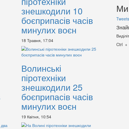
піротехніки
Ми 
знешкодили 10
боєприпасів часів
Tweets
Знай
минулих воєн
Виділі
18 Травня, 17:04
Ctrl
Волинські
піротехніки
знешкодили 25
в
боєприпасів часів
минулих воєн
19 Квітня, 10:54