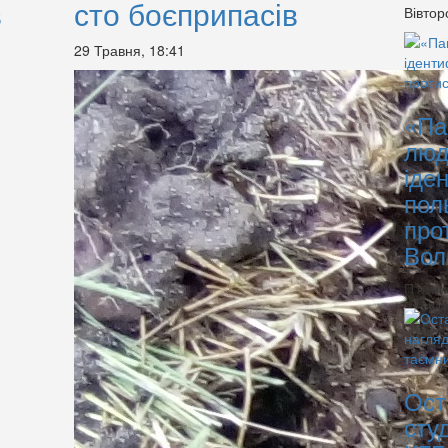
в
сто боєприпасів
Вівтор
29 Травня, 18:41
«Па
люд
іде
пол
про
Вол
П’ятни
Ост
сту