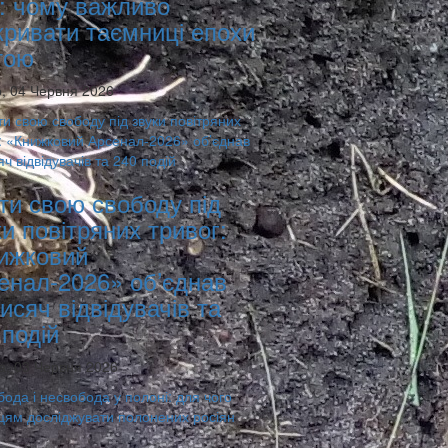
: чому важливо
кривати таємниці епохи
тою
, 04 Червня 2026
ти свою свободу під
ки повітряних тривог:
ижковий
енал-2026» об’єднав
тисяч відвідувачів та
 подій
а, 03 Червня 2026