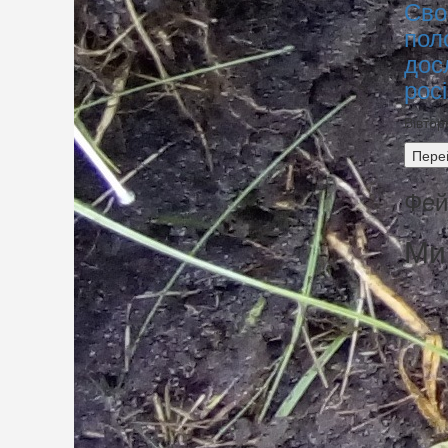
Сво
пол
дос
рос
Вівтор
Пере
Фей
Ми