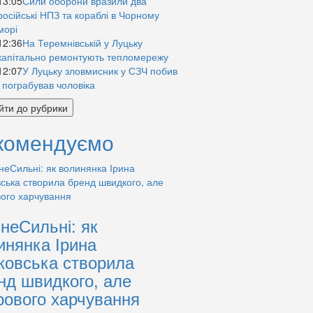
13:05
Сили оборони вразили два
російські НПЗ та кораблі в Чорному
морі
12:36
На Теремнівській у Луцьку
капітально ремонтують тепломережу
12:07
У Луцьку зловмисник у СЗЧ побив
і пограбував чоловіка
йти до рубрики
комендуємо
знеСильні: як
инянка Ірина
ковська створила
нд швидкого, але
рового харчування