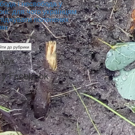
бода і несвобода у
оні: для чого українцям
ліджувати полонених
іян
ок, 02 Червня 2026
йти до рубрики
сбук
 у Facebook