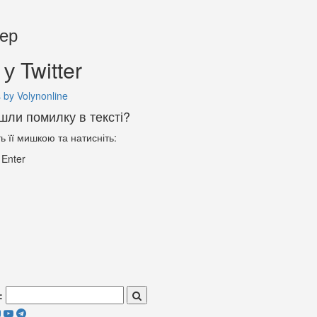
тер
у Twitter
 by Volynonline
шли помилку в тексті?
ть її мишкою та натисніть:
+
Enter
: