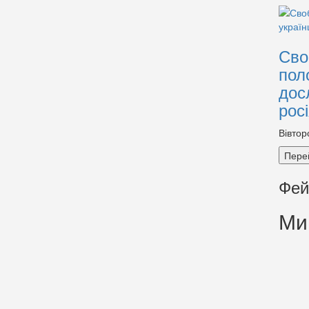
Сво
пол
дос
рос
Вівтор
Пере
Фей
Ми