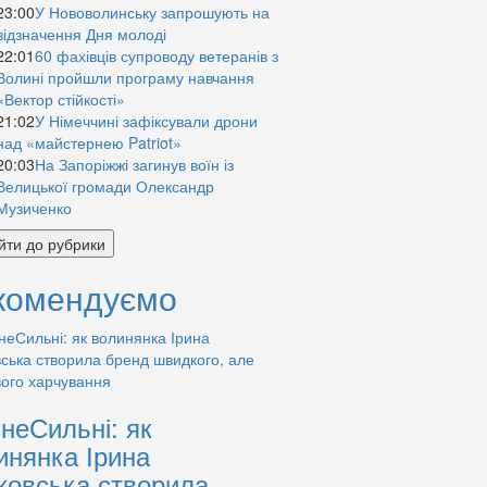
23:00
У Нововолинську запрошують на
відзначення Дня молоді
22:01
60 фахівців супроводу ветеранів з
Волині пройшли програму навчання
«Вектор стійкості»
21:02
У Німеччині зафіксували дрони
над «майстернею Patriot»
20:03
На Запоріжжі загинув воїн із
Велицької громади Олександр
Музиченко
йти до рубрики
комендуємо
знеСильні: як
инянка Ірина
ковська створила