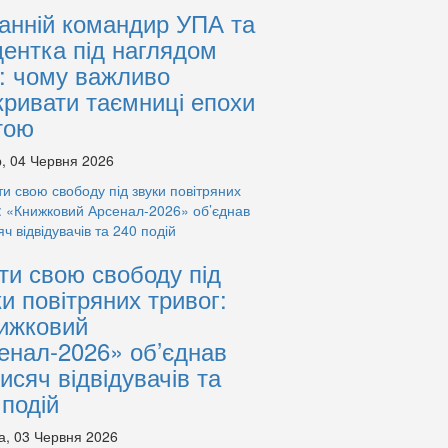
анній командир УПА та
дентка під наглядом
: чому важливо
кривати таємниці епохи
тою
, 04 Червня 2026
ти свою свободу під
ки повітряних тривог:
ижковий
енал-2026» об’єднав
тисяч відвідувачів та
 подій
а, 03 Червня 2026