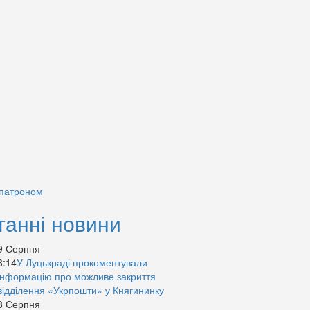
 патроном
танні новини
9 Серпня
8:14
У Луцькраді прокоментували
інформацію про можливе закриття
відділення «Укрпошти» у Княгининку
8 Серпня