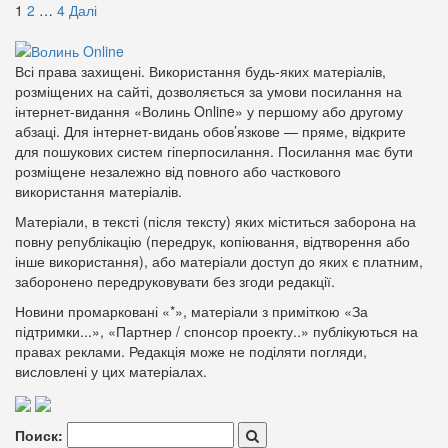
1
2
…
4
Далі
Всі права захищені. Використання будь-яких матеріалів,
розміщених на сайті, дозволяється за умови посилання на
інтернет-видання «Волинь Online» у першому або другому
абзаці. Для інтернет-видань обов’язкове — пряме, відкрите
для пошукових систем гіперпосилання. Посилання має бути
розміщене незалежно від повного або часткового
використання матеріалів.
Матеріали, в тексті (після тексту) яких міститься заборона на
повну републікацію (передрук, копіювання, відтворення або
інше використання), або матеріали доступ до яких є платним,
заборонено передруковувати без згоди редакції.
Новини промарковані «*», матеріали з приміткою «За
підтримки...», «Партнер / спонсор проекту..» публікуються на
правах реклами. Редакція може не поділяти погляди,
висловлені у цих матеріалах.
Поиск: