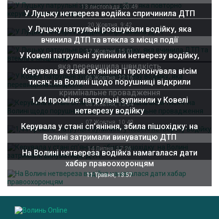
13 листопада, 20:49
У Луцьку нетвереза водійка спричинила ДТП
20 Жовтня, 9:42
У Луцьку патрульні розшукали водійку, яка
вчинила ДТП та втекла з місця події
17 Жовтня, 15:01
У Ковелі патрульні зупинили нетверезу водійку,
яка перевищила швидкість
Керувала в стані сп’яніння і пропонувала вісім
06 Жовтня, 22:16
тисяч: на Волині щодо порушниці відкрили
кримінальне провадження
1,44 проміле: патрульні зупинили у Ковелі
08 Жовтня, 13:04
нетверезу водійку
07 Жовтня, 10:40
Керувала у стані сп’яніння, збила пішохідку: на
Волині затримали винуватицю ДТП
14 Липня, 17:26
На Волині нетвереза водійка намагалася дати
хабар правоохоронцям
11 Травня, 13:57