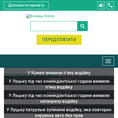
Допомогти проекту
ПЕРЕДПЛАТИТИ
Toggl
navig
У Ковелі виявили п'яну водійку
нетвереза водійка
16 Квітня, 15:01
У Луцьку під час комендантської години виявили
п'яну водійку
09 Квітня, 14:32
У Луцьку під час комендантської години виявили
нетверезу водійку
22 Лютого, 22:59
У Луцьку патрульні зупинили водійку, яка повторно
керувала авто без прав