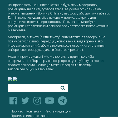
Всі права захищені. Використання будь-яких матеріалів,
розміщених на сайті, дозволяється за умови посилання на
інтернет-видання «Волинь Online» у першому або другому абзаці.
Для інтернет-видань обов’язкове — пряме, відкрите для
пошукових систем гіперпосилання. Посилання має бути
розміщене незалежно від повного або часткового використання
матеріалів.
Матеріали, в тексті (після тексту) яких міститься заборона на
повну републікацію (передрук, копіювання, відтворення або
інше використання), або матеріали доступ до яких є платним,
заборонено передруковувати без згоди редакції.
Новини промарковані «*», матеріали з приміткою «За
підтримки...», «Партнер / спонсор проекту..» публікуються на
правах реклами. Редакція може не поділяти погляди,
висловлені у цих матеріалах.
Про нас
Контакти
Рекламодавцям
Правила використання