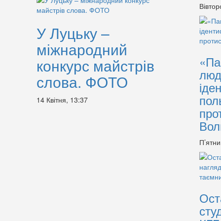
Вівтор
У Луцьку –
міжнародний
«Па
конкурс майстрів
люд
слова. ФОТО
іде
пол
14 Квітня, 13:37
про
Вол
П’ятни
Ост
сту