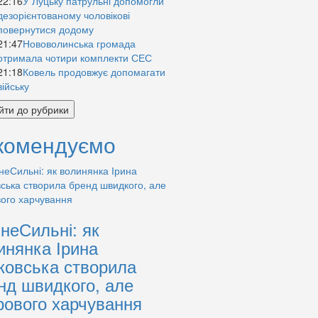
22:16
У Луцьку патрульні допомогли
дезорієнтованому чоловікові
повернутися додому
21:47
Нововолинська громада
отримала чотири комплекти СЕС
21:18
Ковель продовжує допомагати
війську
йти до рубрики
комендуємо
знеСильні: як
инянка Ірина
ковська створила
нд швидкого, але
рового харчування