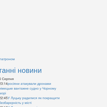
 патроном
танні новини
6 Серпня
23:14
росіяни атакували дронами
німецьке вантажне судно у Чорному
морі
22:45
У Луцьку радилися як покращити
безбарєрність у місті