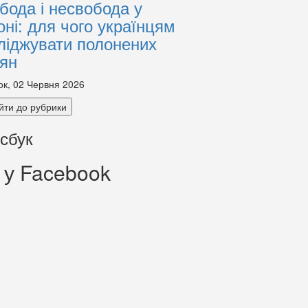
бода і несвобода у
оні: для чого українцям
ліджувати полонених
іян
ок, 02 Червня 2026
йти до рубрики
сбук
 у Facebook