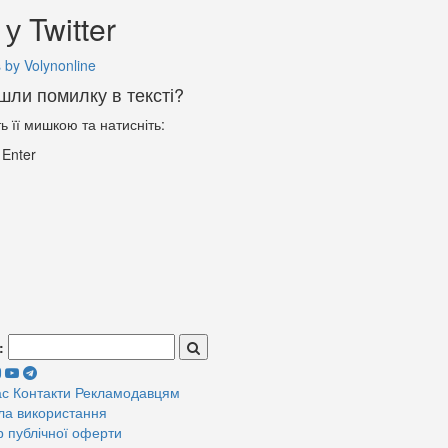
у Twitter
 by Volynonline
шли помилку в тексті?
ть її мишкою та натисніть:
+
Enter
:
ас
Контакти
Рекламодавцям
ла використання
р публічної оферти