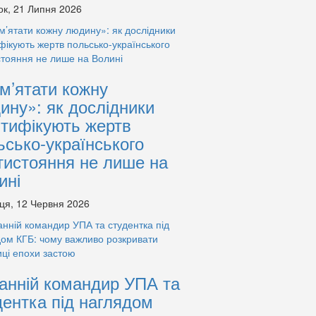
ок, 21 Липня 2026
м’ятати кожну
ину»: як дослідники
нтифікують жертв
ьсько-українського
тистояння не лише на
ині
ця, 12 Червня 2026
анній командир УПА та
дентка під наглядом