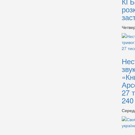
КГБ
роз
зас
Четвер
Нес
зву
«Кн
Арс
27 
240
Серед