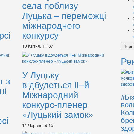
села поблизу
Луцька – переможці
міжнародного
рсі
конкурсу
19 Квітня, 11:37
Пере
Ре
У Луцьку
т з
відбудеться ІІ–й
ні
Міжнародний
#Бі
конкурс-пленер
вол
Кол
«Луцький замок»
сі
бре
14 Червня, 9:15
здо