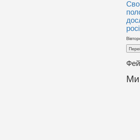
Сво
пол
дос
рос
Вівтор
Пере
Фей
Ми