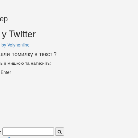
тер
у Twitter
 by Volynonline
шли помилку в тексті?
ть її мишкою та натисніть:
+
Enter
: