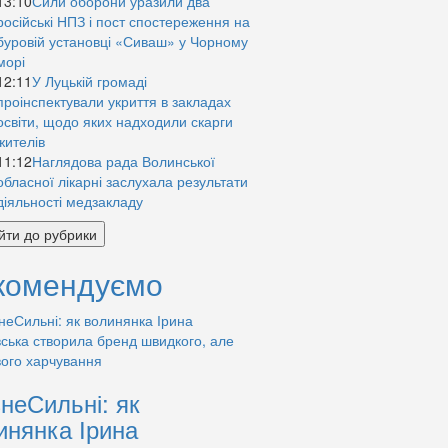
13:10
Сили оборони уразили два
російські НПЗ і пост спостереження на
буровій установці «Сиваш» у Чорному
морі
12:11
У Луцькій громаді
проінспектували укриття в закладах
освіти, щодо яких надходили скарги
жителів
11:12
Наглядова рада Волинської
обласної лікарні заслухала результати
діяльності медзакладу
йти до рубрики
комендуємо
знеСильні: як
инянка Ірина