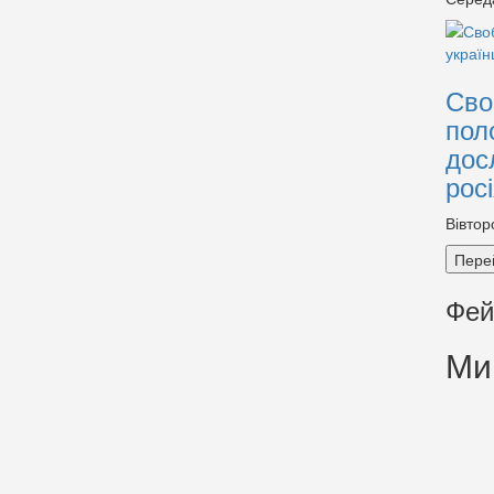
Сво
пол
дос
рос
Вівтор
Пере
Фей
Ми