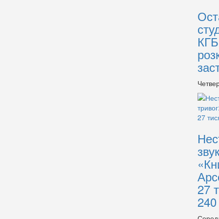
Ост
сту
КГБ
роз
зас
Четвер
Нес
зву
«Кн
Арс
27 
240
Серед