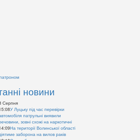
 патроном
танні новини
8 Серпня
15:08
У Луцьку під час перевірки
автомобіля патрульні виявили
речовини, зовні схожі на наркотичні
14:09
На території Волинської області
діятиме заборона на вилов раків