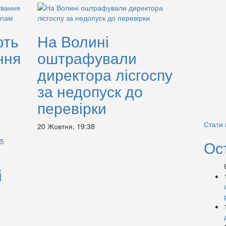
ють
На Волині
ння
оштрафували
директора лісгоспу
за недопуск до
перевірки
Стати
20 Жовтня, 19:38
Ос
і
5