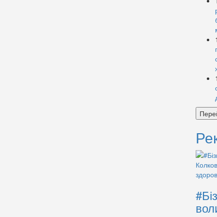
Пере
Ре
#Бі
вол