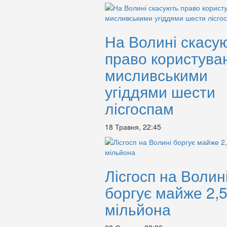
На Волині скасу
право користува
мисливськими
угіддями шести
лісгоспам
18 Травня, 22:45
Лісгосп на Волин
боргує майже 2,
мільйона