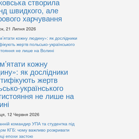
ковська створила
нд швидкого, але
рового харчування
ок, 21 Липня 2026
м’ятати кожну
ину»: як дослідники
нтифікують жертв
ьсько-українського
тистояння не лише на
ині
ця, 12 Червня 2026