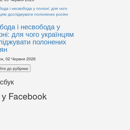
бода і несвобода у
оні: для чого українцям
ліджувати полонених
іян
ок, 02 Червня 2026
йти до рубрики
сбук
 у Facebook