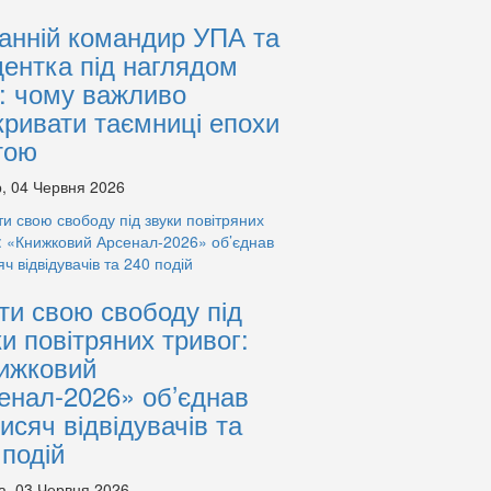
анній командир УПА та
дентка під наглядом
: чому важливо
кривати таємниці епохи
тою
, 04 Червня 2026
ти свою свободу під
ки повітряних тривог:
ижковий
енал-2026» об’єднав
тисяч відвідувачів та
 подій
а, 03 Червня 2026