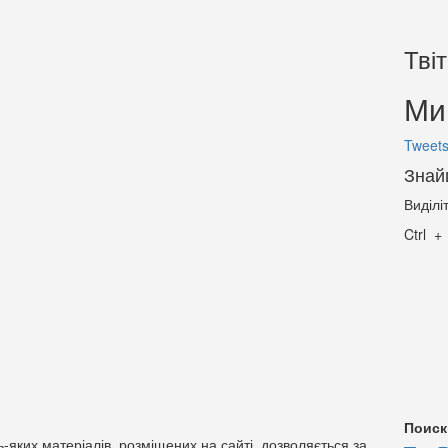
Тві
Ми 
Tweets
Знай
Виділі
Ctrl
Поиск
-яких матеріалів, розміщених на сайті, дозволяється за