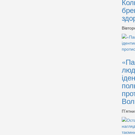
Кол
бре
здо
Вівтор
«Па
люд
іде
пол
про
Вол
П’ятни