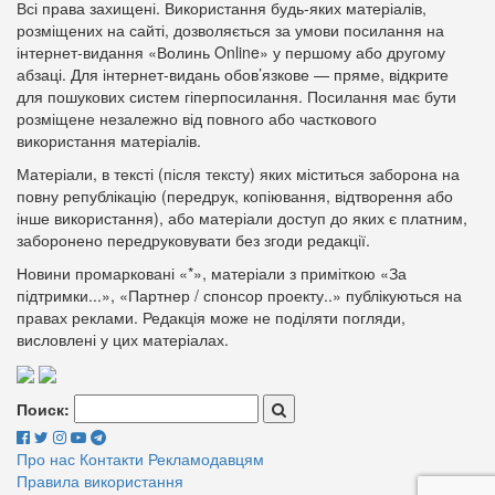
Всі права захищені. Використання будь-яких матеріалів,
розміщених на сайті, дозволяється за умови посилання на
інтернет-видання «Волинь Online» у першому або другому
абзаці. Для інтернет-видань обов’язкове — пряме, відкрите
для пошукових систем гіперпосилання. Посилання має бути
розміщене незалежно від повного або часткового
використання матеріалів.
Матеріали, в тексті (після тексту) яких міститься заборона на
повну републікацію (передрук, копіювання, відтворення або
інше використання), або матеріали доступ до яких є платним,
заборонено передруковувати без згоди редакції.
Новини промарковані «*», матеріали з приміткою «За
підтримки...», «Партнер / спонсор проекту..» публікуються на
правах реклами. Редакція може не поділяти погляди,
висловлені у цих матеріалах.
Поиск:
Про нас
Контакти
Рекламодавцям
Правила використання