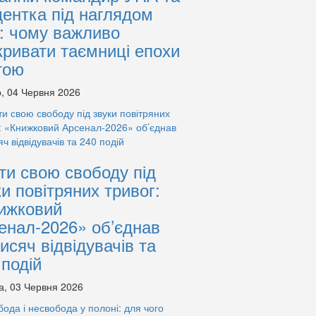
дентка під наглядом
: чому важливо
кривати таємниці епохи
тою
, 04 Червня 2026
ти свою свободу під
ки повітряних тривог:
ижковий
енал-2026» об’єднав
тисяч відвідувачів та
 подій
а, 03 Червня 2026