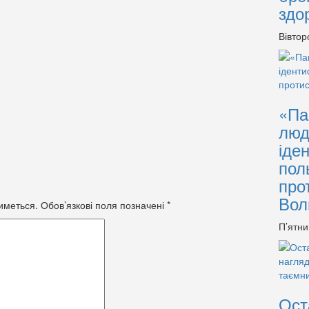
здо
Вівтор
«Па
люд
іде
пол
про
Вол
иметься.
Обов’язкові поля позначені
*
П’ятни
Ост