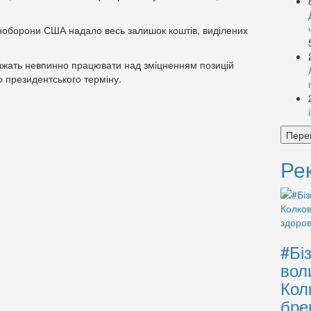
ноборони США надало весь залишок коштів, виділених
вжать невпинно працювати над зміцненням позицій
го президентського терміну.
Пере
Ре
#Бі
вол
Кол
бре