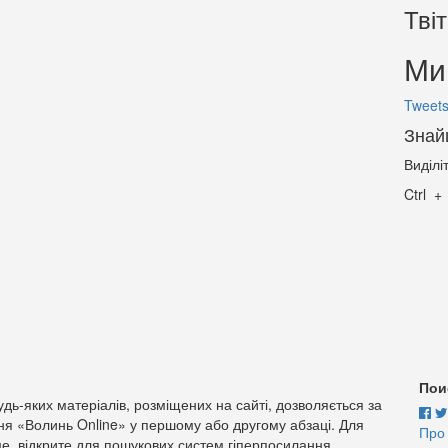
Тві
Ми 
Tweets
Знай
Виділі
Ctrl
Пои
дь-яких матеріалів, розміщених на сайті, дозволяється за
ня «Волинь Online» у першому або другому абзаці. Для
Про
е, відкрите для пошукових систем гіперпосилання.