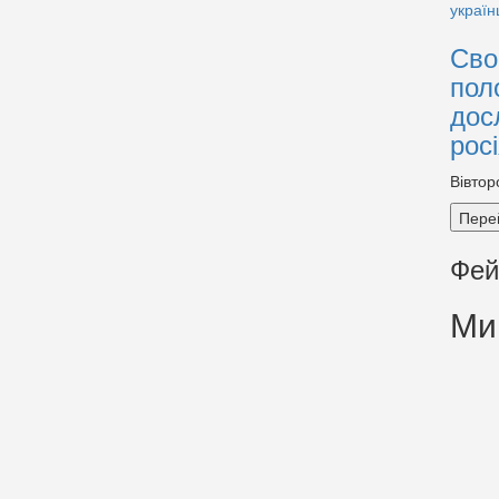
Сво
пол
дос
рос
Вівтор
Пере
Фей
Ми