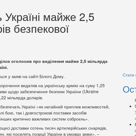
 Україні майже 2,5
ів безпекової
ілок оголосив про виділення майже 2,5 мільярда
їні.
Стати
ься у заяві на сайті Білого Дому.
орочення видатків на українську армію на суму 1,25
Ос
ативи щодо забезпечення безпеки України (Ukraine
 1,22 мільярда доларів.
абезпечать Україні «як негайний приплив можливостей,
і бою, так і довгострокові поставки засобів
а інших критично важливих систем озброєнь».
цесі доставки сотень тисяч артилерійських снарядів,
н, які посилять позиції України в умовах зими», –