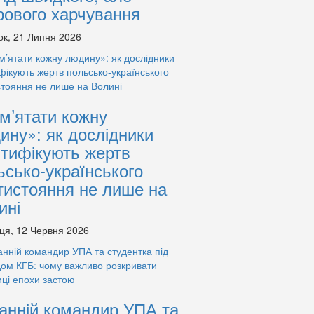
рового харчування
ок, 21 Липня 2026
м’ятати кожну
ину»: як дослідники
нтифікують жертв
ьсько-українського
тистояння не лише на
ині
ця, 12 Червня 2026
анній командир УПА та