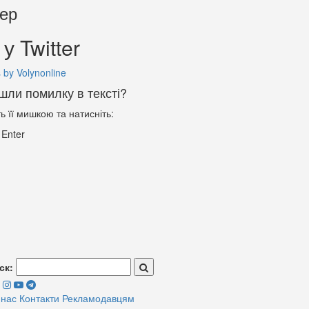
тер
у Twitter
 by Volynonline
шли помилку в тексті?
ть її мишкою та натисніть:
+
Enter
ск:
 нас
Контакти
Рекламодавцям