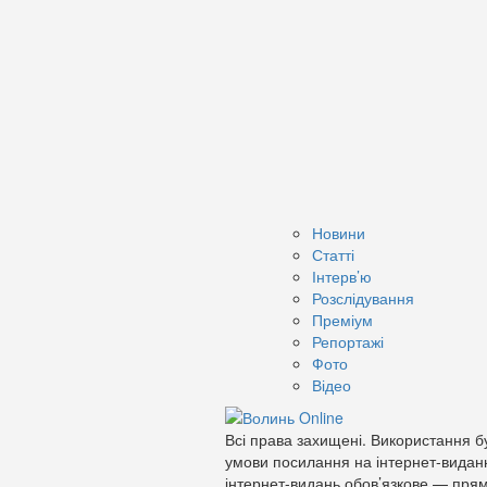
Новини
Статті
Інтерв’ю
Розслідування
Преміум
Репортажі
Фото
Відео
Всі права захищені. Використання бу
умови посилання на інтернет-видан
інтернет-видань обов’язкове — прям