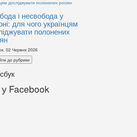
бода і несвобода у
оні: для чого українцям
ліджувати полонених
іян
ок, 02 Червня 2026
йти до рубрики
сбук
 у Facebook