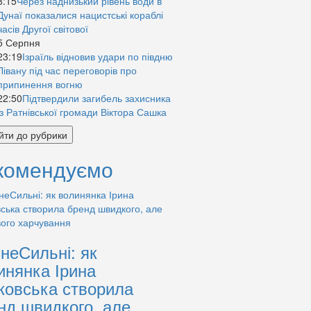
8:15
Через наднизький рівень води в
Дунаї показалися нацистські кораблі
часів Другої світової
5 Серпня
23:19
Ізраїль відновив удари по півдню
Лівану під час переговорів про
припинення вогню
22:50
Підтвердили загибель захисника
із Ратнівської громади Віктора Сашка
йти до рубрики
комендуємо
знеСильні: як
инянка Ірина
ковська створила
нд швидкого, але