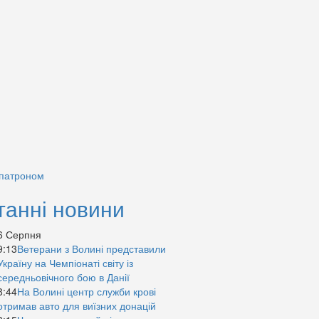
 патроном
танні новини
6 Серпня
9:13
Ветерани з Волині представили
Україну на Чемпіонаті світу із
середньовічного бою в Данії
8:44
На Волині центр служби крові
отримав авто для виїзних донацій