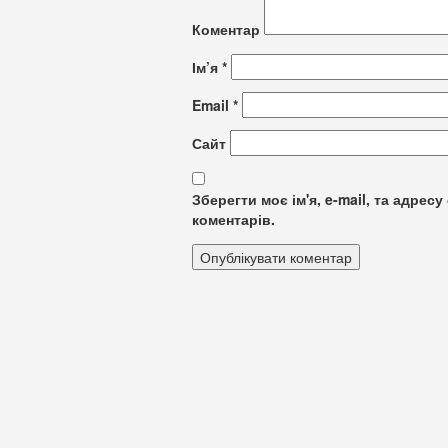
Коментар
Ім’я
*
Email
*
Сайт
Зберегти моє ім'я, e-mail, та адре
коментарів.