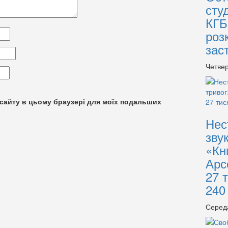
сту
КГБ
роз
зас
Четвер
су сайту в цьому браузері для моїх подальших
Нес
зву
«Кн
Арс
27 
240
Серед