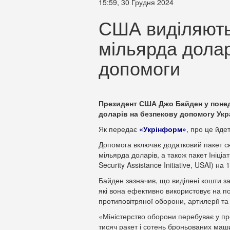
15:59, 30 Грудня 2024
США виділяють
мільярда долар
допомоги
Президент США Джо Байден у понед
доларів на безпекову допомогу Укра
Як передає
«Укрінформ»
, про це йдет
Допомога включає додатковий пакет ск
мільярда доларів, а також пакет Ініці
Security Assistance Initiative, USAI) на
Байден зазначив, що виділені кошти з
які вона ефективно використовує на пол
протиповітряної оборони, артилерії т
«Міністерство оборони перебуває у про
тисяч ракет і сотень броньованих маши