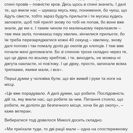
спині провів – повністю кров. Десь щось в спині значить. І далі
те, що вчили нас – шукаєш якусь яму, пониження, бо чуєш, що
йдуть свисти, тобто зараз будуть прильоти і ти мусиш кудись
заповзти, щоб той приліт знову по тобі не попав, бо вони вже
знали, де ми є. І таким чином по маленькому перелазили –
там яма заліз, почекаєш пару хвилин, кінчилися прильоти, бо
їм треба перезаряджатися кожні 40 секунд – хвилину, знову
далі поповз і так помалу доліз до окопів до хлопців. І там вже
почали мені допомагати. Бо зі спиною трохи складно через те,
що це дірка по всьому хребтові, і ти, виходить, не можеш ні
джгута накласти, ні пов’язку. І це дірку, просто, запихали всіма
тряпками, якими мали, і все».
Перші думки у чоловіка були, що він живий і руки та ноги на
місці.
«Це вже порадувало. А далі думки, що робити. Послідовність
дій та, яку вчили нас, що робити за чим. Питання стояло, що
робити, як долізти до безпечного місця, хоча би до окопу», –
каже ветеран.
Вибиратися тоді довелося Миколі досить складно.
«Ми приїхали туди, то дві рації мали – одна на спостережному