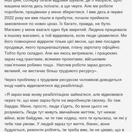
машина могла десь поїхати, а ще черги. Але ми роботи
поробили, працівники у мене збереглися. І вже десь в червні
2022 року ми вже пішли в прибуток, почали приймати
замовлення по нових цінах. Їх багато, правда, не було.
Магазин у мене взагалі один був закритий. Людина працювала
в іншому магазині, а той відкривала, коли люди цікавилися. Ми
його повноцінно відкрили тільки цієї весни, що вже посадив
продавця, якого працевлаштував, плачу зарплату офіційно.
Тобто було складно. Але ми якось витримали, і працюємо
зараз над грантами, всякими проектами, військовим
пам’ятники робимо тощо. Наплив роботи зараз досить
великий, не вистачає більш трудового ресурсу».
Через проблему з трудовим ресурсом чоловікові доводиться
іноді навіть відмовлятися від реабілітації.
«Я зараз мав знову реабілітацією займатися, але відмовився
через те, що маю зараз бути на виробництві своєму, бо там
бардак. Мене, просто, люди з’їдять, бо вони цього не
розуміють. Люди тут живуть звичайним життям, тут немає
війни, всім байдуже, чи ти там ходиш, чого ти кульгаєш, чи які у
тебе там умови. У людей зараз тут життя, бізнес, вони
будуються, ремонти роблять, їм треба вже, їм не цікаво, що в