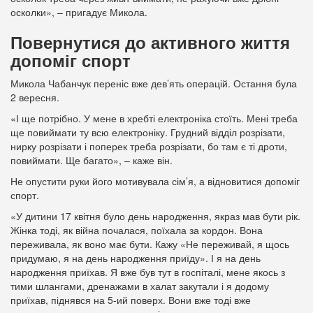
осколки», – пригадує Микола.
Повернутися до активного життя
допоміг спорт
Микола Чабанчук переніс вже дев’ять операцій. Остання була
2 вересня.
«І ще потрібно. У мене в хребті електроніка стоїть. Мені треба
ще повиймати ту всю електроніку. Грудний відділ розрізати,
нирку розрізати і поперек треба розрізати, бо там є ті дроти,
повиймати. Ще багато», – каже він.
Не опустити руки його мотивувала сім’я, а відновитися допоміг
спорт.
«У дитини 17 квітня було день народження, якраз мав бути рік.
Жінка тоді, як війна почалася, поїхала за кордон. Вона
переживала, як воно має бути. Кажу «Не переживай, я щось
придумаю, я на день народження приїду». І я на день
народження приїхав. Я вже був тут в госпіталі, мене якось з
тими шлангами, дренажами в халат закутали і я додому
приїхав, піднявся на 5-ий поверх. Вони вже тоді вже