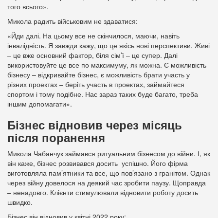
того всього».
Микола радить військовим не здаватися:
«Йди далі. На цьому все не скінчилося, маючи, навіть
інвалідність. Я завжди кажу, що це якісь нові перспективи. Живі
– це вже основний фактор, біля сім’ї – це супер. Далі
використовуйте це все по максимуму, як можна. Є можливість
бізнесу – відкривайте бізнес, є можливість брати участь у
різних проектах – беріть участь в проектах, займайтеся
спортом і тому подібне. Нас зараз таких буде багато, треба
іншим допомагати».
Бізнес відновив через місяць
після поранення
Микола Чабанчук займався ритуальним бізнесом до війни. І, як
він каже, бізнес розвивався досить успішно. Його фірма
виготовляла пам’ятники та все, що пов’язано з гранітом. Однак
через війну довелося на деякий час зробити паузу. Щоправда
– ненадовго. Клієнти стимулювали відновити роботу досить
швидко.
Бізнес він відновив у квітні 2022 року: