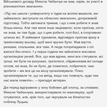
Військового досвіду Микола Чабанчук не мав, окрім, як участі в
різноманітних змаганнях.
«Під час школи і університету я їздив на всілякі вишколи, ми
займалися, виступали на обласних змаганнях, допризивній
підготовці. Тобто автомата тримав, і що з ним робити я знав
більш-менш. Але там мене інше зацікавило: коли приїхав, ніхто
не знав, як там буде, що з цим робити, голі-босі, в спортивних
штанах всі. Я займався туризмом, відповідно приїхав зразу в
трекінговому всьому, щоб мені зручно було. Мав взуття,
рюкзаки, спальники, все таке. А люди поприїжджали з сіл
взагалі без нічого. І у перші години ми зайнялися масовою
організацією речей. Все, що мав вдома, мені все стягували, всі
гроші, які були на рахунках, тратилися, обдзвонював всі склади
оптові, які знав, бо не було, де помитися, побритися, чаю
зробити – ми все це на місці організовували. Плюс
організовували те, що на виїзд, якщо нас повезуть, куди там
нас мали повезти», – пригадує ветеран.
Дні перед відправкою у зону бойових дій хлопці, за словами,
Миколи Чабанчука, використовували по максимуму, щоб
готуватися, але, крім того, ще чергували на блокпостах
поблизу Луцька.