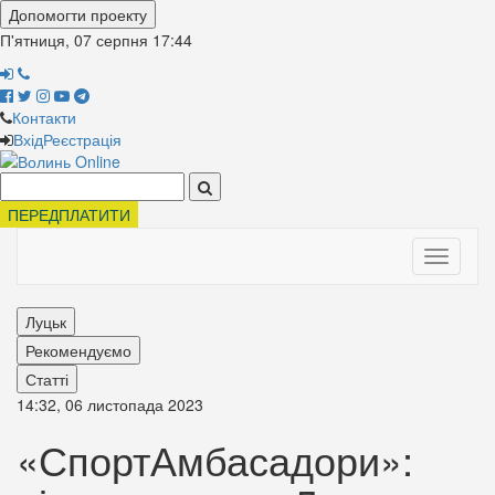
Допомогти проекту
П'ятниця, 07 серпня
17:44
Контакти
Вхід
Реєстрація
Поиск:
ПЕРЕДПЛАТИТИ
Toggle
navigati
Луцьк
Рекомендуємо
Статті
14:32, 06 листопада 2023
«СпортАмбасадори»: