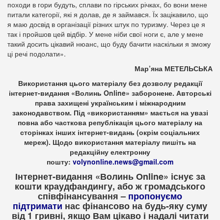
походи в гори будуть, сплави по гірських річках, бо вони мене
питали категорії, які я долав, де я займався. Їх зацікавило, що
я маю досвід в організації різних штук по туризму. Через це я
так і пройшов цей відбір. У мене ніби свої ноги є, але у мене
такий досить цікавий нюанс, що буду бачити наскільки я зможу
ці речі подолати».
Мар’яна МЕТЕЛЬСЬКА
Використання цього матеріалу без дозволу редакції
інтернет-видання «Волинь Online» заборонене. Авторські
права захищені українським і міжнародним
законодавством. Під «використанням» мається на увазі
повна або часткова републікація цього матеріалу на
сторінках інших інтернет-видань (окрім соціальних
мереж). Щодо використання матеріалу пишіть на
редакційну електронну
пошту:
volynonline.news@gmail.com
Інтернет-видання «Волинь Оnline» існує за
кошти краудфандингу, або ж громадського
співфінансування –
пропонуємо
підтримати
нас фінансово на будь-яку суму
від 1 гривні, якщо Вам цікаво і надалі читати