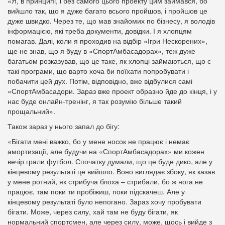
«Я, в принципі, і без самого цього проекту цим займався, бо
вийшло так, що я дуже багато всього пройшов, і пройшов це
дуже швидко. Через те, що мав знайомих по бізнесу, я володів
інформацією, які треба документи, довідки. І я хлопцям
помагав. Далі, коли я проходив на відбір «Ігри Нескорених»,
ще не знав, що я буду в «СпортАмбасадорах», теж дуже
багатьом розказував, що це таке, як хлопці займаються, що є
такі програми, що варто хоча би поїхати попробувати і
побачити цей дух. Потім, відповідно, вже відбулися самі
«СпортАмбасадори. Зараз вже проект образно йде до кінця, і у
нас буде онлайн-тренінг, я так розумію більше такий
прощальний».
Також зараз у нього запал до бігу:
«Бігати мені важко, бо у мене носок не працює і немає
амортизації, але будучи на «СпортАмбасадорах» ми кожен
вечір грали футбол. Спочатку думали, що це буде дико, але у
кінцевому результаті це вийшло. Воно виглядає збоку, як казав
у мене ротний, як стрибуча блоха – стрибали, бо ж нога не
працює, там поки ти пробіжиш, поки підскачеш. Але у
кінцевому результаті було непогано. Зараз хочу пробувати
бігати. Може, через силу, хай там не буду бігати, як
нормальний спортсмен, але через силу, може, щось і вийде з