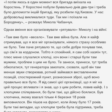
«І потім якось в один момент вся бригада виїхала на
Коростень. У Коростені побули буквально днів два-три і треба
було допомогти іншій бригаді, яку розбили під Києвом. У нас
добровольці викликалися туди. Так ми і поїхали на
Бородянку», – розказує Микола Чабанчук.
Однак вміння все організовувати «рятувало» Миколу і на війні:
«Там вже було «весело». Там вже війна була. Але я кайф
отримував, що я все міг організувати, ніякого страху особливо
не було. Тим паче рятувало те, що себе добре почував тим,
що сім’я за кордоном. Тобто я спокійний, я сам собі хазяїн тут,
плюс мене слухалися хлопці, хоч вони і старші були там
мужики, проблем з цим не було. Те занеси, принеси, тут треба
обкопатися, тут генератора закопати, сховати, щоб він там
менше звуки створював, ротний займався виставленням
позицій, спостережний пункт, рознесення зброї, щоб воно
правильно все було. Я від самої цієї організації, що я міг на
цей процес впливати і я знав, що з цим робити, ловив кайф. І з
хлопцями спілкування, бо були такі, що дійсно боялися. Був
хлопчина, якому взагалі тільки 4 березня 18 років
виповнилося. Він пішов на фронт, коли йому було 17 років.
Були такі випадки, що хлопцям треба була підтримка, треба
було говорити, розмовляти з ними».