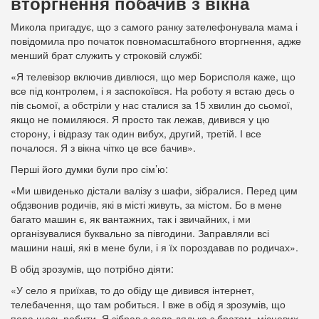
вторгнення побачив з вікна
Микола пригадує, що з самого ранку зателефонувала мама і
повідомила про початок повномасштабного вторгнення, адже
менший брат служить у строковій службі:
«Я телевізор включив дивлюся, що мер Борисполя каже, що
все під контролем, і я заспокоївся. На роботу я встаю десь о
пів сьомої, а обстріли у нас сталися за 15 хвилин до сьомої,
якщо не помиляюся. Я просто так лежав, дивився у цю
сторону, і відразу так один вибух, другий, третій. І все
почалося. Я з вікна чітко це все бачив».
Перші його думки були про сім’ю:
«Ми швиденько дістали валізу з шафи, зібралися. Перед цим
обдзвонив родичів, які в місті живуть, за містом. Бо в мене
багато машин є, як вантажних, так і звичайних, і ми
організувалися буквально за півгодини. Заправляли всі
машини наші, які в мене були, і я їх пороздавав по родичах».
В обід зрозумів, що потрібно діяти:
«У село я приїхав, то до обіду ще дивився інтернет,
телебачення, що там робиться. І вже в обід я зрозумів, що
пора щось робити. Я зібрав з села дядька з братом, місцевих