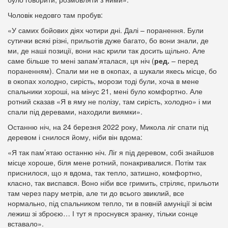
Чоловік недовго там пробув:
«У самих бойових діях чотири дні. Далі – поранення. Були
сутички всякі різні, прильотів дуже багато, бо вони знали, де
ми, де наші позиції, вони нас крили так досить щільно. Але
саме більше то мені запам’яталася, ця ніч (
ред.
– перед
пораненням). Спали ми не в окопах, а шукали якесь місце, бо
в окопах холодно, сирість, морози тоді були, хоча в мене
спальники хороші, на мінус 21, мені було комфортно. Але
ротний сказав «Я в яму не полізу, там сирість, холодно» і ми
спали під деревами, находили виямки».
Останню ніч, на 24 березня 2022 року, Микола ліг спати під
деревом і снилося йому, ніби він вдома:
«Я так пам’ятаю останню ніч. Ліг я під деревом, собі знайшов
місце хороше, біля мене ротний, понакривалися. Потім так
приснилося, що я вдома, так тепло, затишно, комфортно,
класно, так виспався. Воно ніби все гримить, стріляє, прильоти
там через пару метрів, але ти до всього звиклий, все
нормально, під спальником тепло, ти в повній амуніції зі всім
лежиш зі зброєю… І тут я проснувся зранку, тільки сонце
вставало».