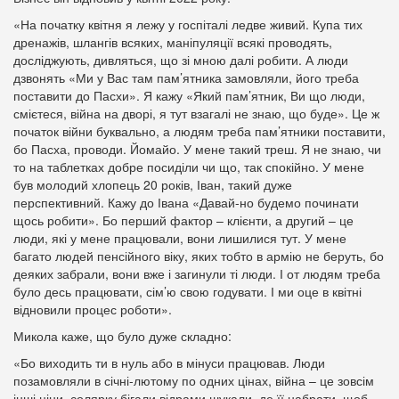
«На початку квітня я лежу у госпіталі ледве живий. Купа тих
дренажів, шлангів всяких, маніпуляції всякі проводять,
досліджують, дивляться, що зі мною далі робити. А люди
дзвонять «Ми у Вас там пам’ятника замовляли, його треба
поставити до Пасхи». Я кажу «Який пам’ятник, Ви що люди,
смієтеся, війна на дворі, я тут взагалі не знаю, що буде». Це ж
початок війни буквально, а людям треба пам’ятники поставити,
бо Пасха, проводи. Йомайо. У мене такий треш. Я не знаю, чи
то на таблетках добре посиділи чи що, так спокійно. У мене
був молодий хлопець 20 років, Іван, такий дуже
перспективний. Кажу до Івана «Давай-но будемо починати
щось робити». Бо перший фактор – клієнти, а другий – це
люди, які у мене працювали, вони лишилися тут. У мене
багато людей пенсійного віку, яких тобто в армію не беруть, бо
деяких забрали, вони вже і загинули ті люди. І от людям треба
було десь працювати, сім’ю свою годувати. І ми оце в квітні
відновили процес роботи».
Микола каже, що було дуже складно:
«Бо виходить ти в нуль або в мінуси працював. Люди
позамовляли в січні-лютому по одних цінах, війна – це зовсім
інші ціни, солярку бігали відрами шукали, де її набрати, щоб