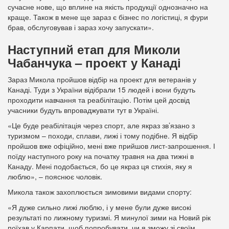
сучасне нове, що вплине на якість продукції однозначно на
краще. Також в мене ще зараз є бізнес по логістиці, я фури
брав, обслуговував і зараз хочу запускати».
Наступний етап для Миколи
Чабанчука – проект у Канаді
Зараз Микола пройшов відбір на проект для ветеранів у
Канаді. Туди з України відібрали 15 людей і вони будуть
проходити навчання та реабілітацію. Потім цей досвід
учасники будуть впроваджувати тут в Україні.
«Це буде реабілітація через спорт, але якраз зв’язано з
туризмом – походи, сплави, лижі і тому подібне. Я відбір
пройшов вже офіційно, мені вже прийшов лист-запрошення. І
поїду наступного року на початку травня на два тижні в
Канаду. Мені подобається, бо це якраз ця стихія, яку я
люблю», – пояснює чоловік.
Микола також захоплюється зимовими видами спорту:
«Я дуже сильно лижі люблю, і у мене були дуже високі
результаті по лижному туризмі. Я минулої зими на Новий рік
поїхав у Карпати, щоб попробувати, чи я зможу зі своїм