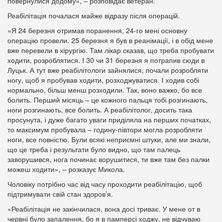
повернулися додому», – розповідає ветеран.
Реабілітація почалася майже відразу після операцій.
«Я 24 березня отримав поранення, 24-го мені основну
операцію провели. 25 березня я був в реанімації, і в обід мене
вже перевели в хірургію. Там лікар сказав, що треба пробувати
ходити, розроблятися. І 30 чи 31 березня я потрапив сюди в
Луцьк. А тут вже реабілітологи зайнялися, почали розробляти
ногу, щоб я пробував ходити, розходжуватися. І ходив собі
нормально, більш менш розходили. Так, воно важко, бо все
болить. Перший місяць – це кожного пальця тобі розгинають,
ноги розгинають, все болить. А реабілітолог, досить така
просунута, і дуже багато уваги приділяла на перших початках,
то максимум пробувала – годину-півтори могла розробляти
ноги, все повністю. Були всякі неприємні штуки, але ми знали,
що це треба і результати було видно, що там палець
заворушився, нога починає ворушитися, ти вже там без палки
можеш ходити», – розказує Микола.
Чоловіку потрібно час від часу проходити реабілітацію, щоб
підтримувати свій стан здоров’я.
«Реабілітація не закінчилася, вона досі триває. У мене от в
червні було запалення, бо я в памперсі ходжу, не відчуваю