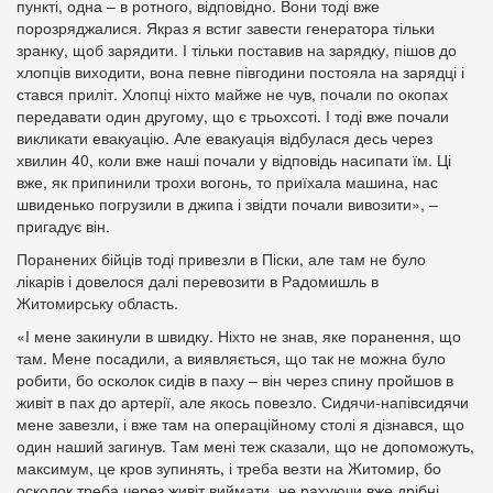
пункті, одна – в ротного, відповідно. Вони тоді вже
порозряджалися. Якраз я встиг завести генератора тільки
зранку, щоб зарядити. І тільки поставив на зарядку, пішов до
хлопців виходити, вона певне півгодини постояла на зарядці і
стався приліт. Хлопці ніхто майже не чув, почали по окопах
передавати один другому, що є трьохсоті. І тоді вже почали
викликати евакуацію. Але евакуація відбулася десь через
хвилин 40, коли вже наші почали у відповідь насипати їм. Ці
вже, як припинили трохи вогонь, то приїхала машина, нас
швиденько погрузили в джипа і звідти почали вивозити», –
пригадує він.
Поранених бійців тоді привезли в Піски, але там не було
лікарів і довелося далі перевозити в Радомишль в
Житомирську область.
«І мене закинули в швидку. Ніхто не знав, яке поранення, що
там. Мене посадили, а виявляється, що так не можна було
робити, бо осколок сидів в паху – він через спину пройшов в
живіт в пах до артерії, але якось повезло. Сидячи-напівсидячи
мене завезли, і вже там на операційному столі я дізнався, що
один наший загинув. Там мені теж сказали, що не допоможуть,
максимум, це кров зупинять, і треба везти на Житомир, бо
осколок треба через живіт виймати, не рахуючи вже дрібні