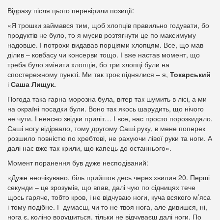
Відразу після цього перевірили позиції:
«Я трошки займався тим, щоб хлопців правильно годувати, бо
продуктів не було, то я мусив розтягнути це по максимуму
надовше. І потрохи видавав порціями хлопцям. Все, що мав
ділив – ковбасу чи консерви тощо. І вже настав момент, що
треба було змінити хлопців, бо три хлопці були на
спостережному пункті. Ми так троє піднялися – я,
Токарський
і
Саша Лищук.
Погода така гарна морозна була, вітер так шумить в лісі, а ми
на окраїні посадки були. Воно так якось шарудить, що нічого
не чути. І неясно звідки приліт… І все, нас просто порозкидало.
Саші ногу відірвало, тому другому Саші руку, в мене поперек
розшило повністю по хребтові, не рахуючи лівої руки та ноги. А
далі нас вже так крили, що капець до останнього».
Момент поранення був дуже несподіваний:
«Дуже неочікувано, біль прийшов десь через хвилин 20. Перші
секунди – це зрозумів, що впав, далі чую по сідницях тече
щось гаряче, тобто кров, і не відчуваю ноги, куча всякого м’яса
і тому подібне. І думаєш, чи то не твоя нога, але дивишся, ні,
нога є, коліно ворушиться, тільки не відчуваєш далі ноги. По