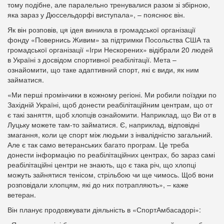
тому подібне, але паралельно тренувалися разом зі збірною,
яка зараз у Дюссельдорфі виступала», – пояснює він.
Як він розповів, ця ідея виникла в громадської організації
фонду «Повернись Живим» за підтримки Посольства США та
громадської організації «Ігри Нескорених» відібрали 20 людей
в Україні з досвідом спортивної реабілітації. Мета –
ознайомити, що таке адаптивний спорт, які є види, як ним
займатися.
«Ми перші промінчики в кожному регіоні. Ми робили поїздки по
Західній Україні, щоб донести реабілітаційним центрам, що от
є такі заняття, щоб хлопців ознайомити. Наприклад, що Ви от в
Луцьку можете там-то займатися. Є, наприклад, відповідні
змагання, коли це спорт між людьми з інвалідністю загальний.
Але є так само ветеранських багато програм. Це треба
донести інформацію по реабілітаційних центрах, бо зараз самі
реабілітаційні центри не знають, що є така річ, що хлопці
можуть зайнятися тенісом, стрільбою чи ще чимось. Щоб вони
розповідали хлопцям, які до них потрапляють», – каже
ветеран.
Він планує продовжувати діяльність в «СпортАмбасадорі»: