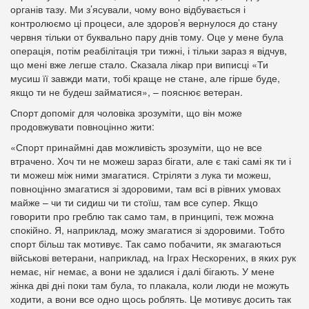
органів тазу. Ми з’ясували, чому воно відбувається і
контролюємо ці процеси, але здоров’я вернулося до стану
червня тільки от буквально пару днів тому. Оце у мене була
операція, потім реабілітація три тижні, і тільки зараз я відчув,
що мені вже легше стало. Сказала лікар при виписці «Ти
мусиш її завжди мати, тобі краще не стане, але гірше буде,
якщо ти не будеш займатися», – пояснює ветеран.
Спорт допоміг для чоловіка зрозуміти, що він може
продовжувати повноцінно жити:
«Спорт принаймні дав можливість зрозуміти, що не все
втрачено. Хоч ти не можеш зараз бігати, але є такі самі як ти і
ти можеш між ними змагатися. Стріляти з лука ти можеш,
повноцінно змагатися зі здоровими, там всі в рівних умовах
майже – чи ти сидиш чи ти стоїш, там все супер. Якщо
говорити про греблю так само там, в принципі, теж можна
спокійно. Я, наприклад, можу змагатися зі здоровими. Тобто
спорт більш так мотивує. Так само побачити, як змагаються
військові ветерани, наприклад, на Іграх Нескорених, в яких рук
немає, ніг немає, а вони не здалися і далі бігають. У мене
жінка дві дні поки там була, то плакала, коли люди не можуть
ходити, а вони все одно щось роблять. Це мотивує досить так