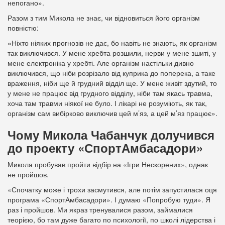
непогано».
Разом з тим Микола не знає, чи відновиться його організм
повністю:
«Ніхто ніяких прогнозів не дає, бо навіть не знають, як організм
так виключився. У мене хребта розшили, нерви у мене зшиті, у
мене електроніка у хребті. Але організм настільки дивно
виключився, що ніби розрізало від куприка до поперека, а таке
враження, ніби ще й грудний відділ ще. У мене живіт здутий, то
у мене не працює від грудного відділу, ніби там якась травма,
хоча там травми ніякої не було. І лікарі не розуміють, як так,
організм сам вибірково виключив цей м’яз, а цей м’яз працює».
Чому Микола Чабанчук долучився
до проекту «СпортАмбасадори»
Микола пробував пройти відбір на «Ігри Нескорених», однак
не пройшов.
«Спочатку може і трохи засмутився, але потім запустилася оця
програма «СпортАмбасадори». І думаю «Попробую туди». Я
раз і пройшов. Ми якраз тренувалися разом, займалися
теорією, бо там дуже багато по психології, по школі лідерства і