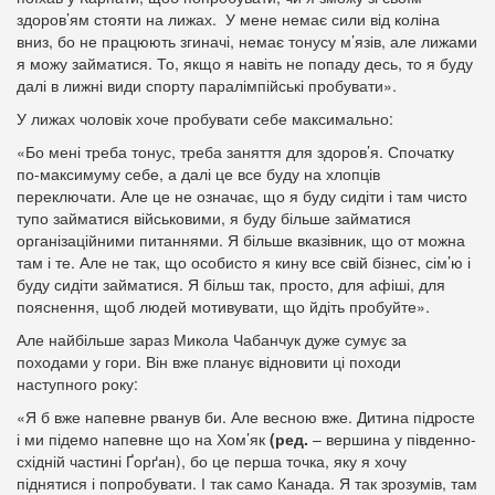
здоров’ям стояти на лижах. У мене немає сили від коліна
вниз, бо не працюють згиначі, немає тонусу м’язів, але лижами
я можу займатися. То, якщо я навіть не попаду десь, то я буду
далі в лижні види спорту паралімпійські пробувати».
У лижах чоловік хоче пробувати себе максимально:
«Бо мені треба тонус, треба заняття для здоров’я. Спочатку
по-максимуму себе, а далі це все буду на хлопців
переключати. Але це не означає, що я буду сидіти і там чисто
тупо займатися військовими, я буду більше займатися
організаційними питаннями. Я більше вказівник, що от можна
там і те. Але не так, що особисто я кину все свій бізнес, сім’ю і
буду сидіти займатися. Я більш так, просто, для афіші, для
пояснення, щоб людей мотивувати, що йдіть пробуйте».
Але найбільше зараз Микола Чабанчук дуже сумує за
походами у гори. Він вже планує відновити ці походи
наступного року:
«Я б вже напевне рванув би. Але весною вже. Дитина підросте
і ми підемо напевне що на Хом’як
(ред.
– вершина у південно-
східній частині Ґорґан), бо це перша точка, яку я хочу
піднятися і попробувати. І так само Канада. Я так зрозумів, там