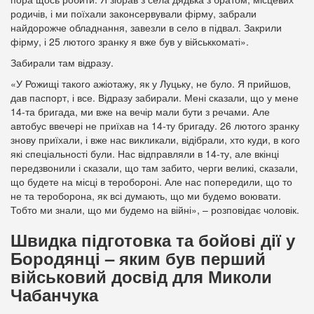
родичів, і ми поїхали законсервували фірму, забрали
найдорожче обладнання, завезли в село в підвал. Закрили
фірму, і 25 лютого зранку я вже був у військкоматі».
Забирали там відразу.
«У Рожищі такого ажіотажу, як у Луцьку, не було. Я прийшов,
дав паспорт, і все. Відразу забирали. Мені сказали, що у мене
14-та бригада, ми вже на вечір мали бути з речами. Але
автобус ввечері не приїхав на 14-ту бригаду. 26 лютого зранку
знову приїхали, і вже нас викликали, відібрали, хто куди, в кого
які спеціальності були. Нас відправляли в 14-ту, але вкінці
передзвонили і сказали, що там забито, черги великі, сказали,
що будете на місці в теробороні. Але нас попередили, що то
не та тероборона, як всі думають, що ми будемо воювати.
Тобто ми знали, що ми будемо на війні», – розповідає чоловік.
Швидка підготовка та бойові дії у
Бородянці – яким був перший
військовий досвід для Миколи
Чабанчука