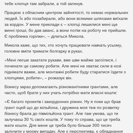
тебе хлопця там забрали, а той загинув.
Працюю з обласним центром зайнятості, то немає нормальних
людей. Їх або позабирали, або вони всякими шляхами виїхали
за кордон. У мене приклади є – хлопці лишилися мені ще
винні гроші, бо дав аванс, а вони потім на роботу не прийшли.
Є проблема горілки», – ділиться Микола.
Микола каже, що тих, хто хочуть працювати навчать усьому,
головне вміти тримати болгарку в руках.
«Мені легше закатати рукави, вже шви майже загоїлися, і
починати це самому робити. Але мені не хватає сили в нозі
піднімати важке, але монтажні робити буду старатися їздити з
хлопцями, робити», – розказує він.
Бізнесу зараз допомагають різноманітними грантами, але
часто, щоб брати у них учать потрібно мати власні кошти:
«Є багато проектів і закордонних різних. Ну я поки що брав
грант оцей що до мільйона, і дружина моя теж по розвитку
бізнесу брала до півмільйона грант. Але там умова, що ти
залучаєш 30 % своїх коштів. У тому то справа, що це треба
мати кошти. Для мене це треба було більше 300 тисяч
залучити у моєму випадку. Але є перспектива, є обладнання