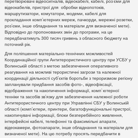
перетворювачі відеосигналів, відеокабелі, кабелі, роз’єми для
відеокабелів, пристрої для обробки відеопотоків,
маршрутизатори, комутатори, модеми, кабелі для
прокладання комп’ютерних мереж, пачкорди, мережні розетки,
роз’єми, інше обладнання та матеріали для визначеної мети).
Відповідно до пропонованих змін до програми, на це
передбачатимуть 300 тисяч гривень з обласного бюджету на
поточний рік.
Для поліпшення матеріально-технічних можливостей
Координаційної групи Антитерористичного центру при УСБУ у
Волинській області з метою забезпечення оперативного
реагування на можливі терористичні загрози та належної
координації діяльності суб’єктів боротьби з тероризмом регіону
запланували придбання засобів фото-, відеофіксації,
відображення та накопичення інформації, комп`ютерної
техніки та засобів зв’язку для забезпечення належної роботи
Антитерористичного центру при Управлінні СБУ у Волинській
області (комп’ютери, принтери, багатофункціональні пристрої,
накопичувачі інформації, блоки безперебійного живлення,
інтерфейсні кабелі, телефонні та факсимільні апарати,
відеокамери, фотоапарати, інше обладнання та матеріали для
визначеної мети). На цю потребу просять передбачити в