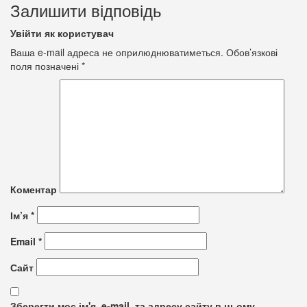
Залишити відповідь
Увійти як користувач
Ваша e-mail адреса не оприлюднюватиметься.
Обов’язкові
поля позначені
*
Коментар
Ім’я
*
Email
*
Сайт
Зберегти моє ім'я, e-mail, та адресу сайту в цьому