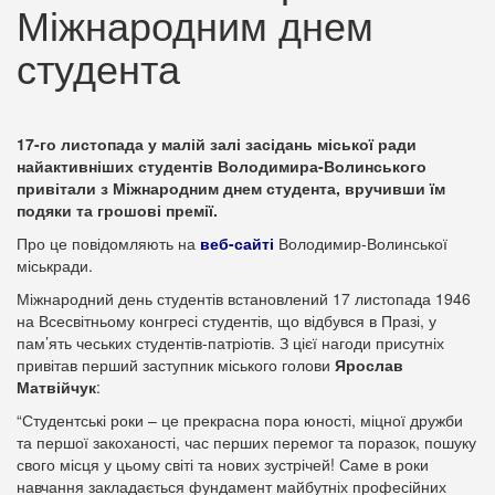
Міжнародним днем
студента
17-го листопада у малій залі засідань міської ради
найактивніших студентів Володимира-Волинського
привітали з Міжнародним днем студента, вручивши їм
подяки та грошові премії.
Про це повідомляють на
веб-сайті
Володимир-Волинської
міськради.
Міжнародний день студентів встановлений 17 листопада 1946
на Всесвітньому конгресі студентів, що відбувся в Празі, у
пам’ять чеських студентів-патріотів. З цієї нагоди присутніх
привітав перший заступник міського голови
Ярослав
Матвійчук
:
“Студентські роки – це прекрасна пора юності, міцної дружби
та першої закоханості, час перших перемог та поразок, пошуку
свого місця у цьому світі та нових зустрічей! Саме в роки
навчання закладається фундамент майбутніх професійних