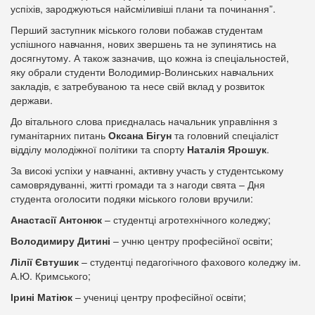
успіхів, зароджуються найсміливіші плани та починання”.
Перший заступник міського голови побажав студентам
успішного навчання, нових звершень та не зупинятись на
досягнутому. А також зазначив, що кожна із спеціальностей,
яку обрали студенти Володимир-Волинських навчальних
закладів, є затребуваною та несе свій вклад у розвиток
держави.
До вітального слова приєдналась начальник управління з
гуманітарних питань
Оксана Бігун
та головний спеціаліст
відділу молодіжної політики та спорту
Наталія Ярошук
.
За високі успіхи у навчанні, активну участь у студентському
самоврядуванні, житті громади та з нагоди свята – Дня
студента оголосити подяки міського голови вручили:
Анастасії Антонюк
– студентці агротехнічного коледжу;
Володимиру Дитині
– учню центру професійної освіти;
Лілії Євтушик
– студентці педагогічного фахового коледжу ім.
А.Ю. Кримського;
Ірині Матіюк
– учениці центру професійної освіти;