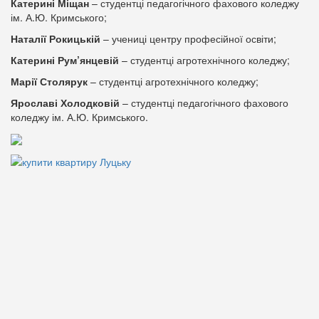
Катерині Міщан
– студентці педагогічного фахового коледжу
ім. А.Ю. Кримського;
Наталії Рокицькій
– учениці центру професійної освіти;
Катерині Рум’янцевій
– студентці агротехнічного коледжу;
Марії Столярук
– студентці агротехнічного коледжу;
Ярославі Холодковій
– студентці педагогічного фахового
коледжу ім. А.Ю. Кримського.