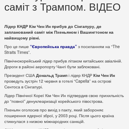
саміт з Трампом. ВІДЕО
Лідер КНДР Кім Чен Ин прибув до Сінгапуру, де
запланований саміт між Пхеньяном і Вашингтоном на
найвищому рівні.
Про це пише
“Європейська правда”
з посиланням на “The
Straits Times”.
Північнокорейський лідер прибув літаком китайських авіаліній.
Дороги в районі аеропорту Чангі були заблоковані.
Президент США
Дональд Трамп
і лідер КНДР
Кім Чен Ин
проведуть зустріч 12 червня в готелі “Capella” на острові
Сентоса в Сінгапурі.
Лідер Північної Кореї Кім Чен Ин підтвердив свою прихильність
до “повної” денуклеаризації корейського півострова.
Пхеньян оголосив про вихід з пакту, який забороняє
поширення ядерної зброї, у 2003 році. Після цього країна
стикнулася з низкою міжнародних санкцій.