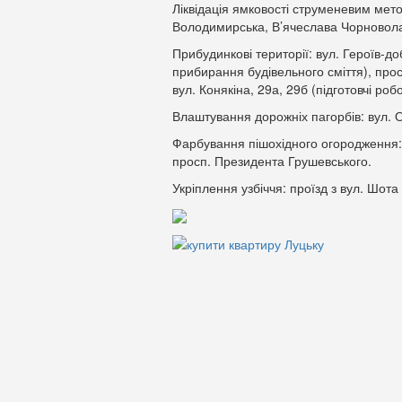
Ліквідація ямковості струменевим мет
Володимирська, В’ячеслава Чорновола, 
Прибудинкові території: вул. Героїв-до
прибирання будівельного сміття), прос
вул. Конякіна, 29а, 29б (підготовчі робо
Влаштування дорожніх пагорбів: вул. О
Фарбування пішохідного огородження: 
просп. Президента Грушевського.
Укріплення узбіччя: проїзд з вул. Шота