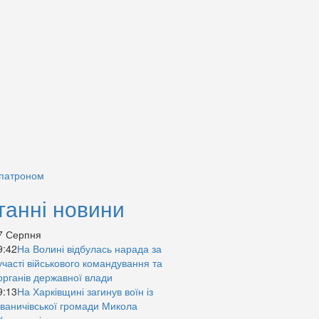
 патроном
танні новини
7 Серпня
9:42
На Волині відбулась нарада за
участі військового командування та
органів державної влади
9:13
На Харківщині загинув воїн із
Іваничівської громади Микола