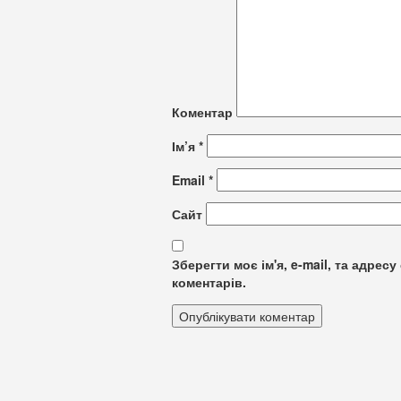
Коментар
Ім’я
*
Email
*
Сайт
Зберегти моє ім'я, e-mail, та адре
коментарів.