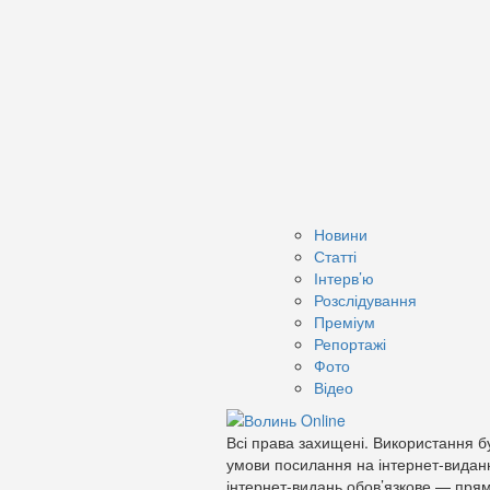
Новини
Статті
Інтерв’ю
Розслідування
Преміум
Репортажі
Фото
Відео
Всі права захищені. Використання бу
умови посилання на інтернет-видан
інтернет-видань обов’язкове — прям