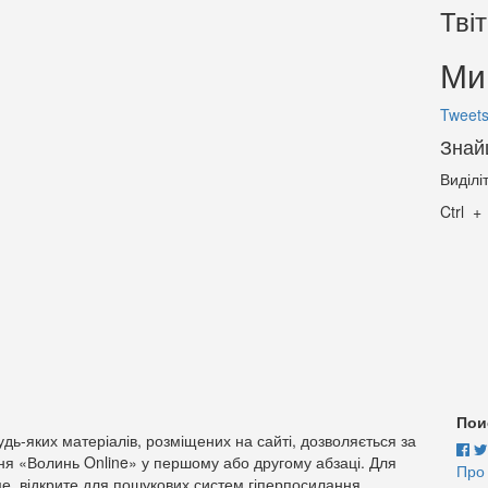
Тві
Ми 
Tweets
Знай
Виділі
Ctrl
Пои
дь-яких матеріалів, розміщених на сайті, дозволяється за
ня «Волинь Online» у першому або другому абзаці. Для
Про
е, відкрите для пошукових систем гіперпосилання.