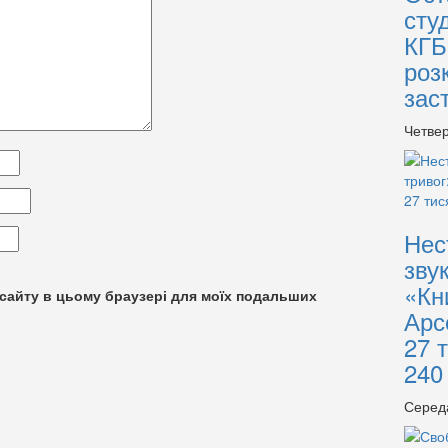
сту
КГБ
роз
зас
Четвер
Нес
зву
«Кн
су сайту в цьому браузері для моїх подальших
Арс
27 
240
Серед