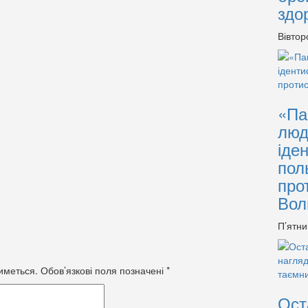
здо
Вівтор
«Па
люд
іде
пол
про
Вол
П’ятни
иметься.
Обов’язкові поля позначені
*
Ост