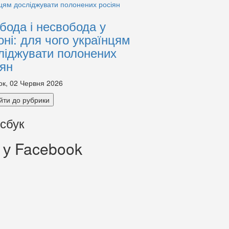
бода і несвобода у
оні: для чого українцям
ліджувати полонених
іян
ок, 02 Червня 2026
йти до рубрики
сбук
 у Facebook