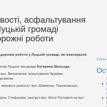
овості, асфальтування
Луцькій громаді
орожні роботи
дорожні роботи у Луцькій громаді, які виконували
Стати
етар Луцької міськради
Катерина Шкльода
.
Ос
вул. Винниченка: влаштування бруківки,
розмітки.
а ямкового ремонту: вул. Шевченка, Теремнівська,
рна, Стефаника, проїзд з вул. Шота Руставелі на вул.