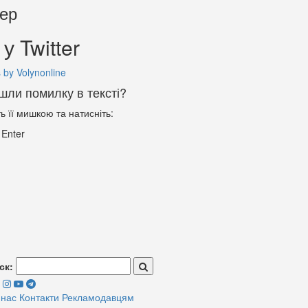
тер
у Twitter
 by Volynonline
шли помилку в тексті?
ть її мишкою та натисніть:
+
Enter
ск:
 нас
Контакти
Рекламодавцям