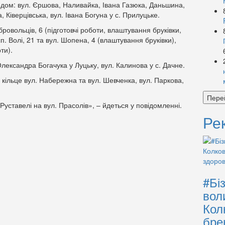
одом: вул. Єршова, Наливайка, Івана Газюка, Даньшина,
Ківерцівська, вул. Івана Богуна у с. Прилуцьке.
бровольців, 6 (підготовчі роботи, влаштування бруківки,
п. Волі, 21 та вул. Шопена, 4 (влаштування бруківки),
ти).
лександра Богачука у Луцьку, вул. Калинова у с. Дачне.
кільце вул. Набережна та вул. Шевченка, вул. Паркова,
Пере
 Руставелі на вул. Прасолів», – йдеться у повідомленні.
Ре
#Бі
вол
Кол
бре