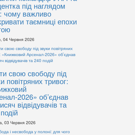
дентка під наглядом
: чому важливо
кривати таємниці епохи
тою
, 04 Червня 2026
ти свою свободу під
ки повітряних тривог:
ижковий
енал-2026» об’єднав
тисяч відвідувачів та
 подій
а, 03 Червня 2026