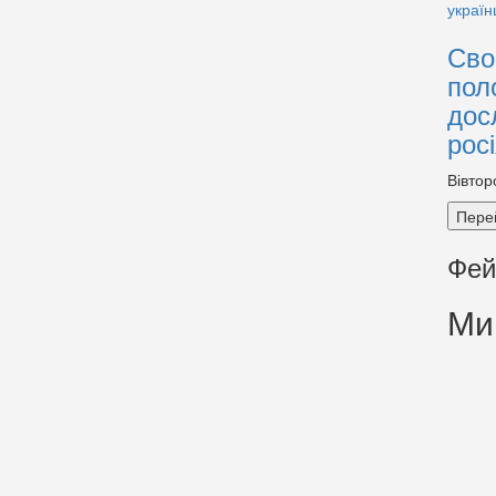
Сво
пол
дос
рос
Вівтор
Пере
Фей
Ми