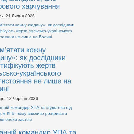
рового харчування
ок, 21 Липня 2026
м’ятати кожну
ину»: як дослідники
нтифікують жертв
ьсько-українського
тистояння не лише на
ині
ця, 12 Червня 2026
анній командир УПА та