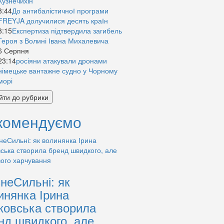
Кузнечихін
8:44
До антибалістичної програми
FREYJA долучилися десять країн
8:15
Експертиза підтвердила загибель
Героя з Волині Івана Михалевича
6 Серпня
23:14
росіяни атакували дронами
німецьке вантажне судно у Чорному
морі
йти до рубрики
комендуємо
знеСильні: як
инянка Ірина
ковська створила
нд швидкого, але