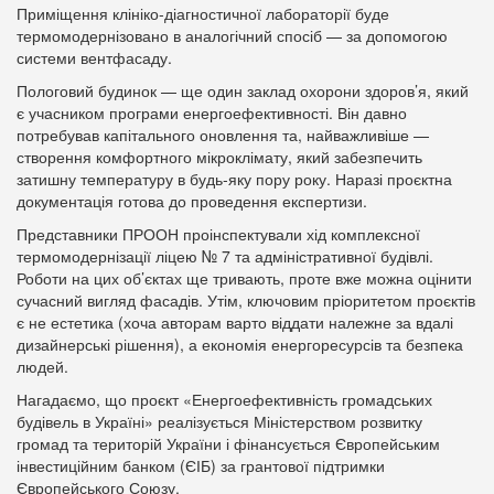
Приміщення клініко-діагностичної лабораторії буде
термомодернізовано в аналогічний спосіб — за допомогою
системи вентфасаду.
Пологовий будинок — ще один заклад охорони здоров’я, який
є учасником програми енергоефективності. Він давно
потребував капітального оновлення та, найважливіше —
створення комфортного мікроклімату, який забезпечить
затишну температуру в будь-яку пору року. Наразі проєктна
документація готова до проведення експертизи.
Представники ПРООН проінспектували хід комплексної
термомодернізації ліцею № 7 та адміністративної будівлі.
Роботи на цих об’єктах ще тривають, проте вже можна оцінити
сучасний вигляд фасадів. Утім, ключовим пріоритетом проєктів
є не естетика (хоча авторам варто віддати належне за вдалі
дизайнерські рішення), а економія енергоресурсів та безпека
людей.
Нагадаємо, що проєкт «Енергоефективність громадських
будівель в Україні» реалізується Міністерством розвитку
громад та територій України і фінансується Європейським
інвестиційним банком (ЄІБ) за грантової підтримки
Європейського Союзу.