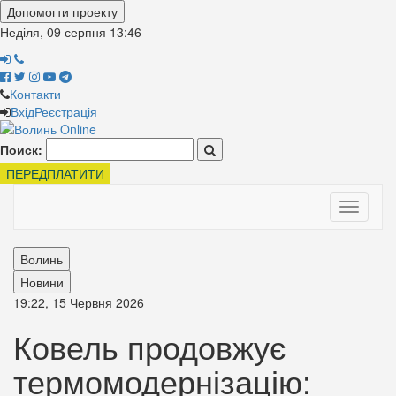
Допомогти проекту
Неділя, 09 серпня
13:46
Контакти
Вхід
Реєстрація
Поиск:
ПЕРЕДПЛАТИТИ
Toggle
navigati
Волинь
Новини
19:22, 15 Червня 2026
Ковель продовжує
термомодернізацію: