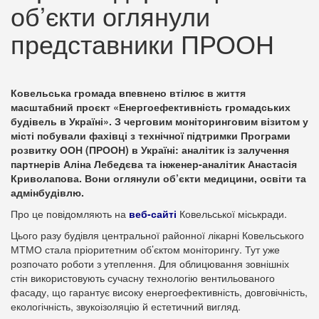
об’єкти оглянули
представники ПРООН
Ковельська громада впевнено втілює в життя
масштабний проєкт «Енергоефективність громадських
будівель в Україні». З черговим моніторинговим візитом у
місті побували фахівці з технічної підтримки Програми
розвитку ООН (ПРООН) в Україні: аналітик із залучення
партнерів Аліна Лебедєва та інженер-аналітик Анастасія
Криволапова. Вони оглянули об’єкти медицини, освіти та
адмінбудівлю.
Про це повідомляють на
веб-сайті
Ковельської міськради.
Цього разу будівля центральної районної лікарні Ковельського
МТМО стала пріоритетним об’єктом моніторингу. Тут уже
розпочато роботи з утеплення. Для облицювання зовнішніх
стін використовують сучасну технологію вентильованого
фасаду, що гарантує високу енергоефективність, довговічність,
екологічність, звукоізоляцію й естетичний вигляд.